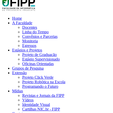
Home
A Faculdade
Docentes
Linha do Tempo
Convênios e Parcerias
Monitoria
Egressos
Estágios e Projetos
Projeto de Graduação
Estágio Supervisionado
Oficinas Orientadas
Grupos de Pesquisa
Extensão
Projeto Click Verde
Projeto Robótica na Escola
Programando o Futuro
Mídias
Revistas e Jornais da FIPP
Vídeos
Identidade Visual
Cartilhas NIC.br - FIPP