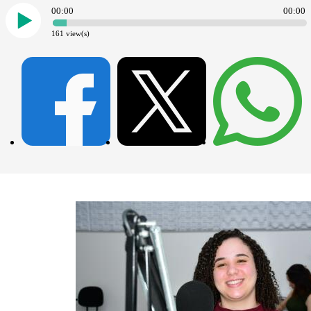
00:00
00:00
161
view(s)