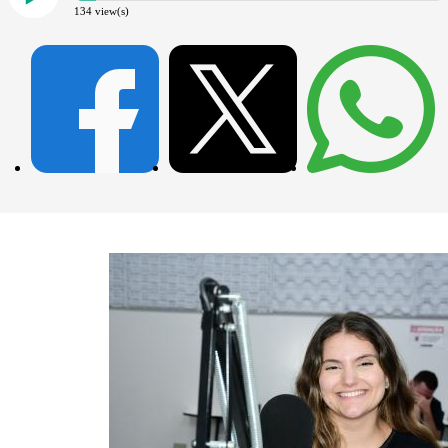
134
view(s)