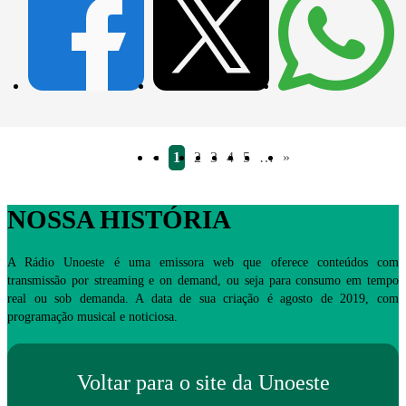
«
1
2
3
4
5
…
»
NOSSA HISTÓRIA
A Rádio Unoeste é uma emissora web que oferece conteúdos com
transmissão por streaming e on demand, ou seja para consumo em tempo
real ou sob demanda. A data de sua criação é agosto de 2019, com
programação musical e noticiosa.
Voltar para o site da Unoeste