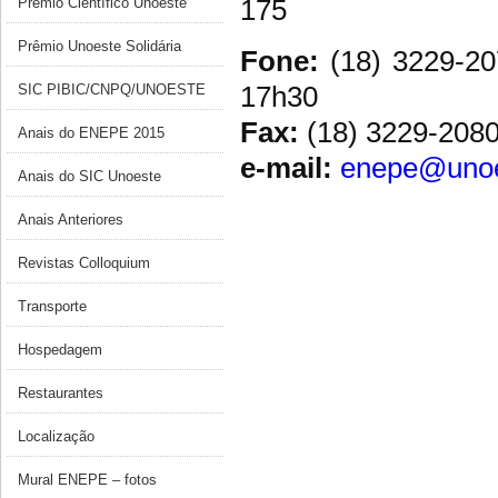
175
Prêmio Científico Unoeste
Prêmio Unoeste Solidária
Fone:
(18) 3229-20
17h30
SIC PIBIC/CNPQ/UNOESTE
Fax:
(18) 3229-208
Anais do ENEPE 2015
e-mail:
enepe@unoe
Anais do SIC Unoeste
Anais Anteriores
Revistas Colloquium
Transporte
Hospedagem
Restaurantes
Localização
Mural ENEPE – fotos