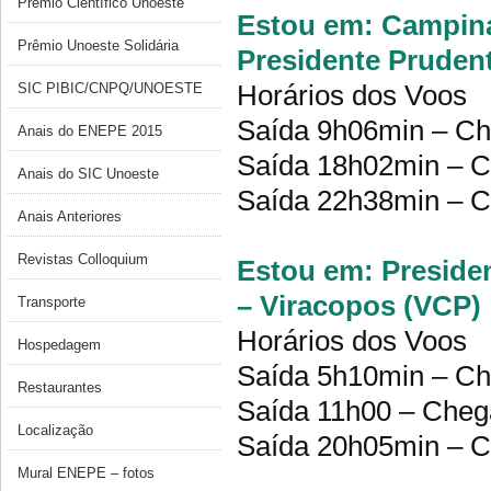
Prêmio Científico Unoeste
Estou em: Campinas
Prêmio Unoeste Solidária
Presidente Pruden
Horários dos Voos
SIC PIBIC/CNPQ/UNOESTE
Saída 9h06min – Ch
Anais do ENEPE 2015
Saída 18h02min – C
Anais do SIC Unoeste
Saída 22h38min – C
Anais Anteriores
Revistas Colloquium
Estou em: Preside
– Viracopos (VCP)
Transporte
Horários dos Voos
Hospedagem
Saída 5h10min – Ch
Restaurantes
Saída 11h00 – Cheg
Localização
Saída 20h05min – C
Mural ENEPE – fotos