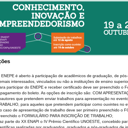
ições
 ENEPE é aberto à participação de acadêmicos de graduação, de pós-g
emais interessados, vinculados ou não a instituições de ensino superio
ara participar do ENEPE e receber certificado deve ser preenchido o Fo
 pagamento do boleto. As opções de inscrição são: COM APRESENT
oautores que pretendem enviar trabalhos para apresentação no ev
RABALHO, para aqueles que pretendem participar como ouvintes no e
o caso de apresentação de trabalho deve ser primeiro preenchido 
reenchido o FORMULÁRIO PARA INSCRIÇÃO DE TRABALHO;
az parte do XX ENAPI o IV Prêmio Científico UNOESTE, concebido para
ientíficas realizadas por graduandos, graduados e pós-graduados de ins