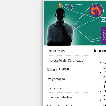
Inscr
ENEPE 2015
Impressão do Certificado
O
d
O que é ENEPE
P
o
Programação
c
T
Inscrições
N
p
Envio de trabalhos
F
c