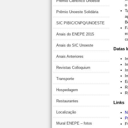
Prêmio Científico Unoeste
T
Prêmio Unoeste Solidária
a
B
SIC PIBIC/CNPQ/UNOESTE
F
e
Anais do ENEPE 2015
c
Anais do SIC Unoeste
Datas 
Anais Anteriores
I
I
Revistas Colloquium
I
I
Transporte
E
R
Hospedagem
R
Restaurantes
Links
Localização
N
P
Mural ENEPE – fotos
F