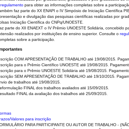
o
regulamento
para obter as informações completas sobre a participaçã
ambém faz parte do XX ENAPI o IV Simpósio de Iniciação Científica
presentação e divulgação das pesquisas científicas realizadas por gr
olsas Iniciação Científica do CNPq/UNOESTE.
az parte do XII ENAEXT o IV Prêmio UNOESTE Solidária, concebido par
xtensão realizados por instituições de ensino superior. Consulte o
regu
ompletas sobre a participação.
Importantes
nscrição COM APRESENTAÇÃO DE TRABALHO até 19/08/2015. Pagamen
nscrição para o Prêmio Científico UNOESTE até 19/08/2015. Pagamento
nscrição para o Prêmio UNOESTE Solidária até 19/08/2015. Pagamento
nscrição SEM APRESENTAÇÃO DE TRABALHO até 19/10/2015. Pagamen
nvio de trabalhos até 19/08/2015.
eformulação FINAL dos trabalhos avaliados até 15/09/2015.
esultado FINAL da avaliação dos trabalhos até 25/09/2015.
ormas
razos/Valores para inscrição
ORMULÁRIO PARA PARTICIPANTE OU AUTOR DE TRABALHO - (NÃO