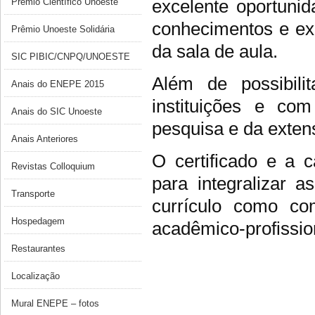
excelente oportuni
Prêmio Científico Unoeste
conhecimentos e exp
Prêmio Unoeste Solidária
da sala de aula.
SIC PIBIC/CNPQ/UNOESTE
Além de possibili
Anais do ENEPE 2015
instituições e co
Anais do SIC Unoeste
pesquisa e da exten
Anais Anteriores
O certificado e a c
Revistas Colloquium
para integralizar 
Transporte
currículo como co
Hospedagem
acadêmico-profissio
Restaurantes
Localização
Mural ENEPE – fotos