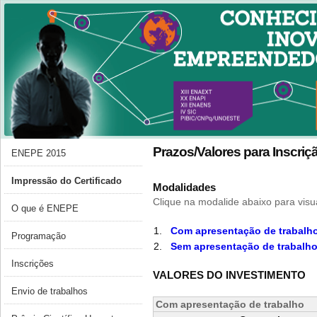
Prazos/Valores para Inscriç
ENEPE 2015
Impressão do Certificado
Modalidades
Clique na modalide abaixo para visua
O que é ENEPE
1
.
Com apresentação de trabalh
Programação
2
.
Sem apresentação de trabalh
Inscrições
VALORES DO INVESTIMENTO
Envio de trabalhos
Com apresentação de trabalho