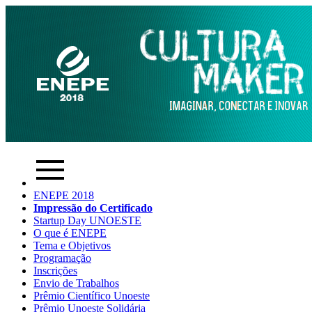
ENEPE 2018
Impressão do Certificado
Startup Day UNOESTE
O que é ENEPE
Tema e Objetivos
Programação
Inscrições
Envio de Trabalhos
Prêmio Científico Unoeste
Prêmio Unoeste Solidária