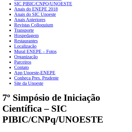
SIC PIBIC/CNPQ/UNOESTE
Anais do ENEPE 2018
Anais do SIC Unoeste
Anais Anteriores
Revistas Colloquium
Transporte
Hospedagem
Restaurantes
Localização
Mural ENEPE – Fotos
Organização
Parceiros
Contato
App Unoeste-ENEPE
Conheça Pres. Prudente
Site da Unoeste
7º Simpósio de Iniciação
Científica – SIC
PIBIC/CNPq/UNOESTE