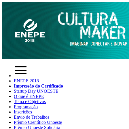
ENEPE 2018
Impressão do Certificado
Startup Day UNOESTE
O que é ENEPE
Tema e Objetivos
Programação
Inscrições
Envio de Trabalhos
Prêmio Científico Unoeste
Prêmio Unoeste Solidária