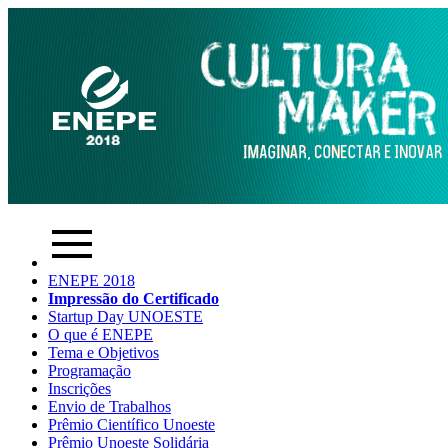
ENEPE 2018
Impressão do Certificado
Startup Day UNOESTE
O que é ENEPE
Tema e Objetivos
Programação
Inscrições
Envio de Trabalhos
Prêmio Científico Unoeste
Prêmio Unoeste Solidária