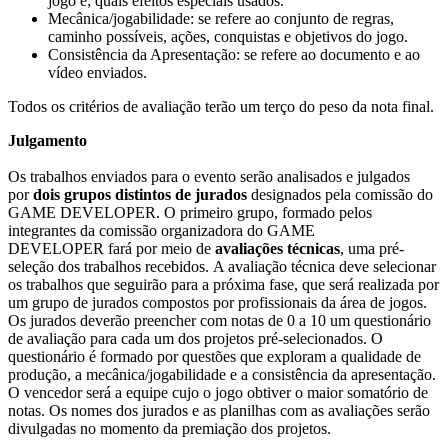
jogo é; quais efeitos especiais usados.
Mecânica/jogabilidade: se refere ao conjunto de regras,
caminho possíveis, ações, conquistas e objetivos do jogo.
Consistência da Apresentação: se refere ao documento e ao
vídeo enviados.
Todos os critérios de avaliação terão um terço do peso da nota final.
Julgamento
Os trabalhos enviados para o evento serão analisados e julgados
por
dois grupos distintos de jurados
designados pela comissão do
GAME DEVELOPER. O primeiro grupo, formado pelos
integrantes da comissão organizadora do GAME
DEVELOPER fará por meio de
avaliações técnicas
, uma pré-
seleção dos trabalhos recebidos. A avaliação técnica deve selecionar
os trabalhos que seguirão para a próxima fase, que será realizada por
um grupo de jurados compostos por profissionais da área de jogos.
Os jurados deverão preencher com notas de 0 a 10 um questionário
de avaliação para cada um dos projetos pré-selecionados. O
questionário é formado por questões que exploram a qualidade de
produção, a mecânica/jogabilidade e a consistência da apresentação.
O vencedor será a equipe cujo o jogo obtiver o maior somatório de
notas. Os nomes dos jurados e as planilhas com as avaliações serão
divulgadas no momento da premiação dos projetos.