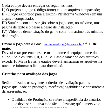
Cada equipe deverá entregar os seguintes itens:
I ) O projeto do jogo (código-fonte) em um arquivo compactado;
II ) O jogo exportado para Desktop (Plataforma Windows) em um
arquivo compactado;
III) Sumário com a descrição sobre o jogo com, no máximo, uma
página de texto e o passo a passo de instalação;
IV) Vídeo de demonstração do game com no máximo três minutos
de duração.
Enviar o jogo para o e-mail
até
11 de
gamedeveloper@unoeste.br
maio
.
Deverá estar presente neste e-mail o nome da equipe, nome do
aluno, RA e os itens I, II, III e IV. Caso o tamanho dos arquivos
exceda 10 Mega Bytes, a equipe deverá armazenar os arquivos na
nuvem e informar o link para download.
Critérios para avaliação dos jogos
Serão utilizados os seguintes critérios de avaliação para os
jogos: qualidade de produção, mecânica/jogabilidade e consistência
da apresentação.
Qualidade de Produção: se refere à experiência do usuário,
que deve ser intuitiva e de fácil utilização; quão imersivo o