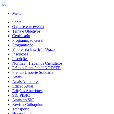
Menu
Sobre
O que é este evento
Tema e Objetivos
Certificado
Programação Geral
Programação
Valores da Inscrição/Prazos
Inscrições
Inscrições
Normas - Trabalhos Científicos
Prêmio Científico UNOESTE
Prêmio Unoeste Solidária
Anais
Anais Anteriores
Edição Atual
Edições Anteriores
SIC PIBIC
Anais do SIC
Revista Colloquium
Transporte
Hospedagem