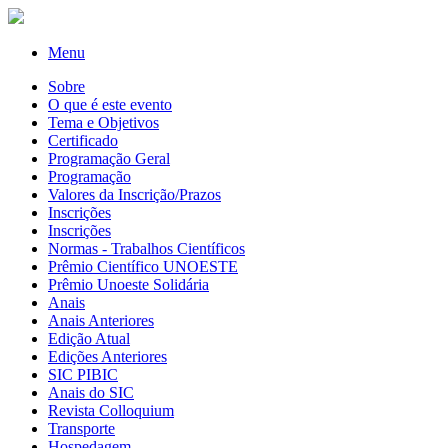
Menu
Sobre
O que é este evento
Tema e Objetivos
Certificado
Programação Geral
Programação
Valores da Inscrição/Prazos
Inscrições
Inscrições
Normas - Trabalhos Científicos
Prêmio Científico UNOESTE
Prêmio Unoeste Solidária
Anais
Anais Anteriores
Edição Atual
Edições Anteriores
SIC PIBIC
Anais do SIC
Revista Colloquium
Transporte
Hospedagem