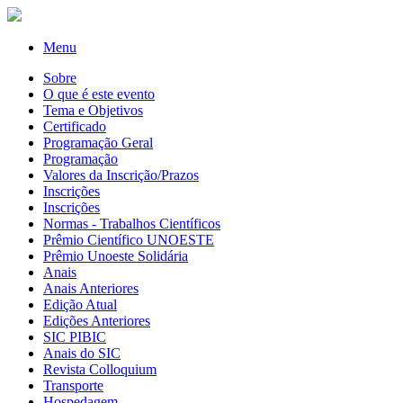
Menu
Sobre
O que é este evento
Tema e Objetivos
Certificado
Programação Geral
Programação
Valores da Inscrição/Prazos
Inscrições
Inscrições
Normas - Trabalhos Científicos
Prêmio Científico UNOESTE
Prêmio Unoeste Solidária
Anais
Anais Anteriores
Edição Atual
Edições Anteriores
SIC PIBIC
Anais do SIC
Revista Colloquium
Transporte
Hospedagem