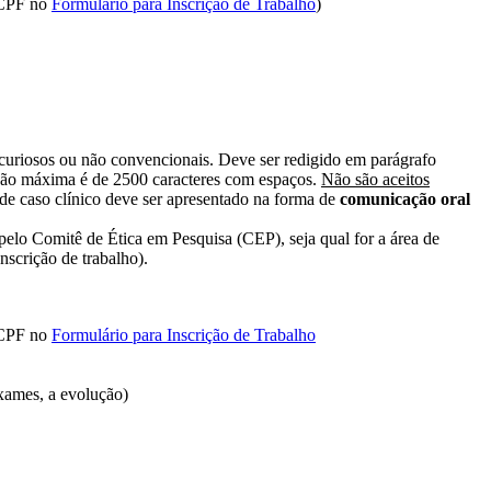
o CPF no
Formulário para Inscrição de Trabalho
)
, curiosos ou não convencionais. Deve ser redigido em parágrafo
ensão máxima é de 2500 caracteres com espaços.
Não são aceitos
o de caso clínico deve ser apresentado na forma de
comunicação oral
lo Comitê de Ética em Pesquisa (CEP), seja qual for a área de
scrição de trabalho).
o CPF no
Formulário para Inscrição de Trabalho
exames, a evolução)