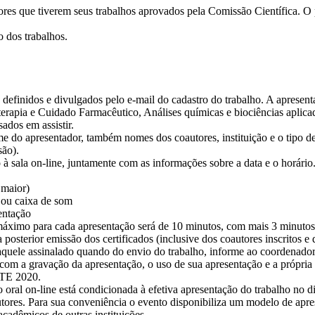
tores que tiverem seus trabalhos aprovados pela Comissão Científica. O
o dos trabalhos.
ão definidos e divulgados pelo e-mail do cadastro do trabalho. A aprese
terapia e Cuidado Farmacêutico, Análises químicas e biociências aplica
ados em assistir.
ome do apresentador, também nomes dos coautores, instituição e o tipo d
são).
à sala on-line, juntamente com as informações sobre a data e o horário
 maior)
 ou caixa de som
entação
áximo para cada apresentação será de 10 minutos, com mais 3 minutos 
a posterior emissão dos certificados (inclusive dos coautores inscritos
aquele assinalado quando do envio do trabalho, informe ao coordenador
 com a gravação da apresentação, o uso de sua apresentação e a própri
STE 2020.
 oral on-line está condicionada à efetiva apresentação do trabalho no 
autores. Para sua conveniência o evento disponibiliza um modelo de ap
acadêmicos de outras instituições.