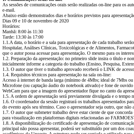
As sessões de comunicações orais serão realizadas on-line para os au
e-mail.
Abaixo estão demonstrados dias e horários previstos para apresentaçã
Dias 09 e 10 de novembro de 2020
Horários:
Manhã: 8:00 às 11:30
Tarde: 13:30 às 17:00
1.1.A data, o horário e a sala para apresentação de cada trabalho ser
Hospitalar, Análises Clínicas, Toxicológicas e de Alimentos, Farmaco
que o autor possa acessar para apresentação. O mesmo para os interess
1.2. Preparação da apresentação: no primeiro slide insira o título e n
inicialmente informe a categoria do trabalho (Ensino, Pesquisa, Exten
1.3. O autor que tiver o trabalho aprovado receberá o LINK de acesso 
1.4. Requisitos técnicos para apresentação na sala on-line:
Acesso à internet de banda larga (mínimo de 4Mbs; ideal de 7Mbs ou
Microfone (ou captação áudio do notebook ativado) e fone de ouvido
WebCam para que a imagem do apresentador fique no canto da apres
1.5. A ordem de apresentação será previamente divulgada e o tempo m
1.6. O coordenador da sessão registrará os trabalhos apresentados par
do evento após seu término. Caso o apresentador seja outro, que não 
1.7. O autor que submeter trabalho deve estar ciente de que concorda
para visualização em plataformas digitais relacionadas ao FARMOE
1.8. A disponibilização do certificado de apresentação de comunicação
principal não possa apresentar, poderá ser substituído por um dos co
acadêmicos da Unoeste. A estrutura pode ser copiada e utilizada para 