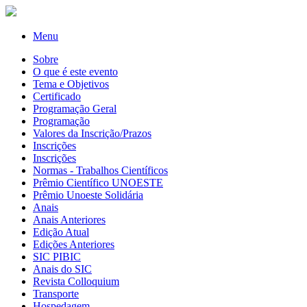
Menu
Sobre
O que é este evento
Tema e Objetivos
Certificado
Programação Geral
Programação
Valores da Inscrição/Prazos
Inscrições
Inscrições
Normas - Trabalhos Científicos
Prêmio Científico UNOESTE
Prêmio Unoeste Solidária
Anais
Anais Anteriores
Edição Atual
Edições Anteriores
SIC PIBIC
Anais do SIC
Revista Colloquium
Transporte
Hospedagem