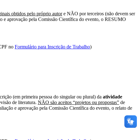
ginais obtidos pelo próprio autor
e NÃO por terceiros (não devem ser
iação e aprovação pela Comissão Científica do evento, o RESUMO
o CPF no
Formulário para Inscrição de Trabalho
)
crição (em primeira pessoa do singular ou plural) da
atividade
isão de literatura.
NÃO são aceitos “projetos ou propostas”
de
liação e aprovação pela Comissão Científica do evento, o relato de