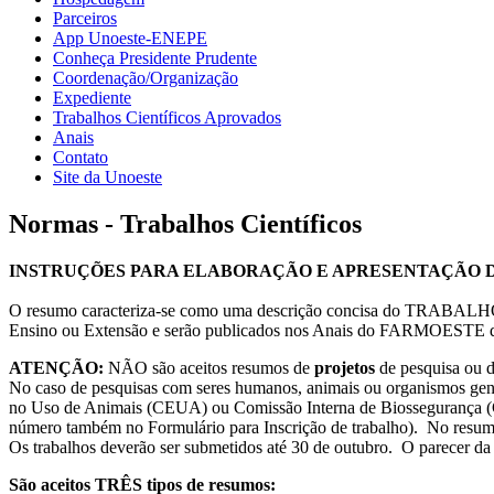
Parceiros
App Unoeste-ENEPE
Conheça Presidente Prudente
Coordenação/Organização
Expediente
Trabalhos Científicos Aprovados
Anais
Contato
Site da Unoeste
Normas - Trabalhos Científicos
INSTRUÇÕES PARA ELABORAÇÃO E APRESENTAÇÃO DE 
O resumo caracteriza-se como uma descrição concisa do TRABALHO, j
Ensino ou Extensão e serão publicados nos Anais do FARMOESTE de
ATENÇÃO:
NÃO são aceitos resumos de
projetos
de pesquisa ou d
No caso de pesquisas com seres humanos, animais ou organismos gene
no Uso de Animais (CEUA) ou Comissão Interna de Biossegurança (C
número também no Formulário para Inscrição de trabalho). No resumo, 
Os trabalhos deverão ser submetidos até 30 de outubro. O parecer da 
São aceitos TRÊS tipos de resumos: