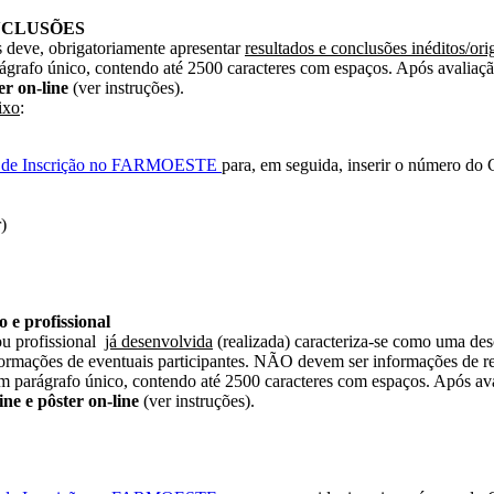
CONCLUSÕES
 deve, obrigatoriamente apresentar
resultados e conclusões inéditos/ori
parágrafo único, contendo até 2500 caracteres com espaços. Após aval
er on-line
(ver instruções).
ixo
:
o de Inscrição no FARMOESTE
para, em seguida, inserir o número d
)
 profissional
ou profissional
já desenvolvida
(realizada) caracteriza-se como uma des
ormações de eventuais participantes. NÃO devem ser informações de rev
m parágrafo único, contendo até 2500 caracteres com espaços. Após ava
ne e pôster on-line
(ver instruções).