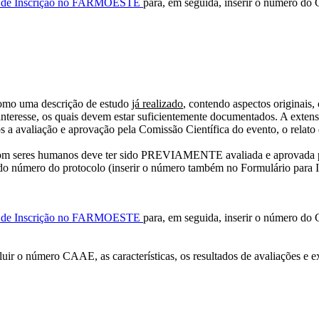
o de Inscrição no FARMOESTE
para, em seguida, inserir o número d
 como uma descrição de estudo
já realizado
, contendo aspectos originais
de interesse, os quais devem estar suficientemente documentados. A ext
ós a avaliação e aprovação pela Comissão Científica do evento, o relat
co com seres humanos deve ter sido PREVIAMENTE avaliada e aprovada pe
o número do protocolo (inserir o número também no Formulário para In
o de Inscrição no FARMOESTE
para, em seguida, inserir o número d
uir o número CAAE, as características, os resultados de avaliações e 