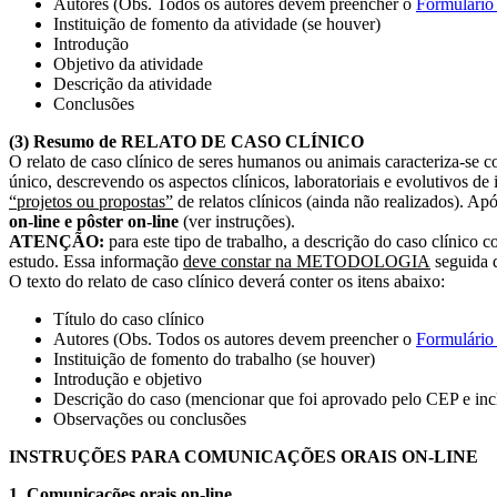
Autores (Obs. Todos os autores devem preencher o
Formulári
Instituição de fomento da atividade (se houver)
Introdução
Objetivo da atividade
Descrição da atividade
Conclusões
(3) Resumo de RELATO DE CASO CLÍNICO
O relato de caso clínico de seres humanos ou animais caracteriza-se
único, descrevendo os aspectos clínicos, laboratoriais e evolutivos 
“projetos ou propostas”
de relatos clínicos (ainda não realizados). Ap
on-line e pôster on-line
(ver instruções).
ATENÇÃO:
para este tipo de trabalho, a descrição do caso clíni
estudo. Essa informação
deve constar na METODOLOGIA
seguida d
O texto do relato de caso clínico deverá conter os itens abaixo:
Título do caso clínico
Autores (Obs. Todos os autores devem preencher o
Formulári
Instituição de fomento do trabalho (se houver)
Introdução e objetivo
Descrição do caso (mencionar que foi aprovado pelo CEP e incl
Observações ou conclusões
INSTRUÇÕES PARA COMUNICAÇÕES ORAIS ON-LINE
1. Comunicações orais on-line