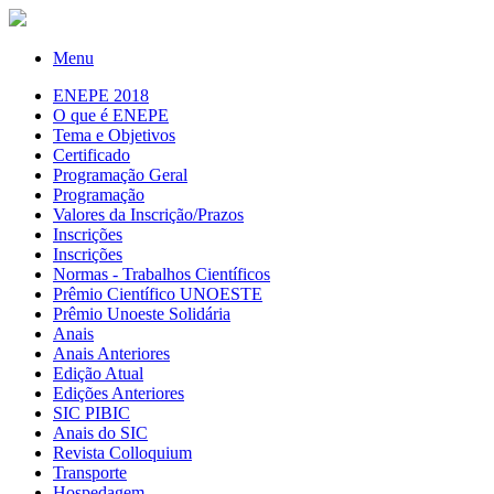
Menu
ENEPE 2018
O que é ENEPE
Tema e Objetivos
Certificado
Programação Geral
Programação
Valores da Inscrição/Prazos
Inscrições
Inscrições
Normas - Trabalhos Científicos
Prêmio Científico UNOESTE
Prêmio Unoeste Solidária
Anais
Anais Anteriores
Edição Atual
Edições Anteriores
SIC PIBIC
Anais do SIC
Revista Colloquium
Transporte
Hospedagem