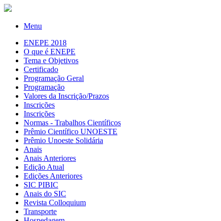
Menu
ENEPE 2018
O que é ENEPE
Tema e Objetivos
Certificado
Programação Geral
Programação
Valores da Inscrição/Prazos
Inscrições
Inscrições
Normas - Trabalhos Científicos
Prêmio Científico UNOESTE
Prêmio Unoeste Solidária
Anais
Anais Anteriores
Edição Atual
Edições Anteriores
SIC PIBIC
Anais do SIC
Revista Colloquium
Transporte
Hospedagem