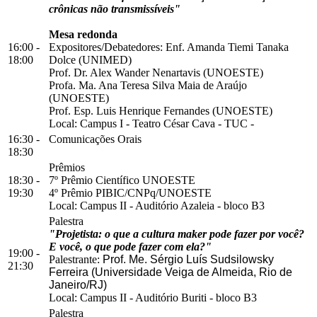
crônicas não transmissíveis"
Mesa redonda
16:00 -
Expositores/Debatedores: Enf. Amanda Tiemi Tanaka
18:00
Dolce (UNIMED)
Prof. Dr. Alex Wander Nenartavis (UNOESTE)
Profa. Ma. Ana Teresa Silva Maia de Araújo
(UNOESTE)
Prof. Esp. Luis Henrique Fernandes (UNOESTE)
Local:
Campus I
-
Teatro César Cava - TUC
-
16:30 -
Comunicações Orais
18:30
Prêmios
18:30 -
7º Prêmio Científico UNOESTE
19:30
4º Prêmio PIBIC/CNPq/UNOESTE
Local:
Campus II
-
Auditório Azaleia
-
bloco B3
Palestra
"Projetista: o que a cultura maker pode fazer por você?
E você, o que pode fazer com ela?"
19:00 -
Palestrante:
Prof. Me. Sérgio Luís Sudsilowsky
21:30
Ferreira (Universidade Veiga de Almeida, Rio de
Janeiro/RJ)
Local:
Campus II
-
Auditório Buriti
-
bloco B3
Palestra