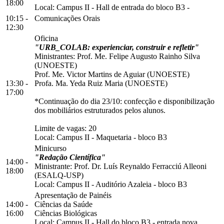
18:00
Local:
Campus II
-
Hall de entrada do bloco B3
-
10:15 -
Comunicações Orais
12:30
Oficina
"URB_COLAB: experienciar, construir e refletir"
Ministrantes: Prof. Me. Felipe Augusto Rainho Silva
(UNOESTE)
Prof. Me. Victor Martins de Aguiar (UNOESTE)
13:30 -
Profa. Ma. Yeda Ruiz Maria (UNOESTE)
17:00
*Continuação do dia 23/10: confecção e disponibilização
dos mobiliários estruturados pelos alunos.
Limite de vagas: 20
Local:
Campus II
-
Maquetaria
-
bloco B3
Minicurso
"Redação Científica"
14:00 -
Ministrante: Prof. Dr. Luís Reynaldo Ferracciú Alleoni
18:00
(ESALQ-USP)
Local:
Campus II
-
Auditório Azaleia
-
bloco B3
Apresentação de Painéis
14:00 -
Ciências da Saúde
16:00
Ciências Biológicas
Local:
Campus II
-
Hall do bloco B3
-
entrada nova