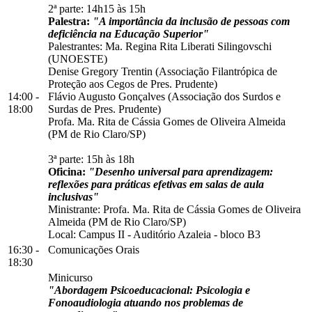
2ª parte: 14h15 às 15h
Palestra:
"A importância da inclusão de pessoas com
deficiência na Educação Superior"
Palestrantes: Ma. Regina Rita Liberati Silingovschi
(UNOESTE)
Denise Gregory Trentin (Associação Filantrópica de
Proteção aos Cegos de Pres. Prudente)
14:00 -
Flávio Augusto Gonçalves (Associação dos Surdos e
18:00
Surdas de Pres. Prudente)
Profa. Ma. Rita de Cássia Gomes de Oliveira Almeida
(PM de Rio Claro/SP)
3ª parte: 15h às 18h
Oficina:
"Desenho universal para aprendizagem:
reflexões para práticas efetivas em salas de aula
inclusivas"
Ministrante: Profa. Ma. Rita de Cássia Gomes de Oliveira
Almeida (PM de Rio Claro/SP)
Local:
Campus II
-
Auditório Azaleia
-
bloco B3
16:30 -
Comunicações Orais
18:30
Minicurso
"Abordagem Psicoeducacional: Psicologia e
Fonoaudiologia atuando nos problemas de