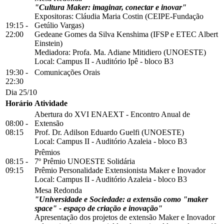
"Cultura Maker: imaginar, conectar e inovar"
Expositoras: Cláudia Maria Costin (CEIPE-Fundação
19:15 -
Getúlio Vargas)
22:00
Gedeane Gomes da Silva Kenshima (IFSP e ETEC Albert
Einstein)
Mediadora: Profa. Ma. Adiane Mitidiero (UNOESTE)
Local:
Campus II
-
Auditório Ipê
-
bloco B3
19:30 -
Comunicações Orais
22:30
Dia 25/10
Horário
Atividade
Abertura do XVI ENAEXT - Encontro Anual de
08:00 -
Extensão
08:15
Prof. Dr. Adilson Eduardo Guelfi (UNOESTE)
Local:
Campus II
-
Auditório Azaleia
-
bloco B3
Prêmios
08:15 -
7º Prêmio UNOESTE Solidária
09:15
Prêmio Personalidade Extensionista Maker e Inovador
Local:
Campus II
-
Auditório Azaleia
-
bloco B3
Mesa Redonda
"Universidade e Sociedade: a extensão como "maker
space" - espaço de criação e inovação"
Apresentação dos projetos de extensão Maker e Inovador