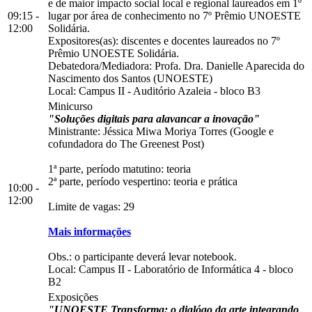
e de maior impacto social local e regional laureados em 1º
09:15 -
lugar por área de conhecimento no 7º Prêmio UNOESTE
12:00
Solidária.
Expositores(as): discentes e docentes laureados no 7º
Prêmio UNOESTE Solidária.
Debatedora/Mediadora: Profa. Dra. Danielle Aparecida do
Nascimento dos Santos (UNOESTE)
Local:
Campus II
-
Auditório Azaleia
-
bloco B3
Minicurso
"Soluções digitais para alavancar a inovação"
Ministrante: Jéssica Miwa Moriya Torres (Google e
cofundadora do The Greenest Post)
1ª parte, período matutino: teoria
2ª parte, período vespertino: teoria e prática
10:00 -
12:00
Limite de vagas: 29
Mais informações
Obs.: o participante deverá levar notebook.
Local:
Campus II
-
Laboratório de Informática 4
-
bloco
B2
Exposições
"UNOESTE Transforma: o dialógo da arte integrando