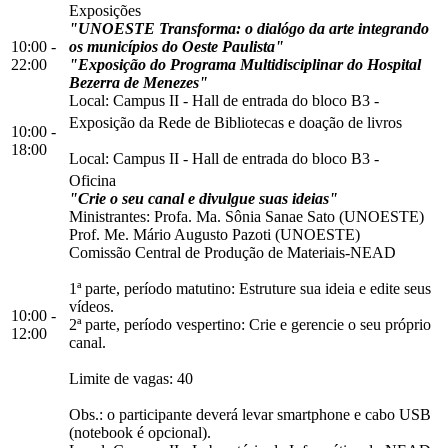
Exposições
"UNOESTE Transforma: o dialógo da arte integrando
10:00 -
os municípios do Oeste Paulista"
22:00
"Exposição do Programa Multidisciplinar do Hospital
Bezerra de Menezes"
Local:
Campus II
-
Hall de entrada do bloco B3
-
Exposição da Rede de Bibliotecas e doação de livros
10:00 -
18:00
Local:
Campus II
-
Hall de entrada do bloco B3
-
Oficina
"Crie o seu canal e divulgue suas ideias"
Ministrantes: Profa. Ma. Sônia Sanae Sato (UNOESTE)
Prof. Me. Mário Augusto Pazoti (UNOESTE)
Comissão Central de Produção de Materiais-NEAD
1ª parte, período matutino: Estruture sua ideia e edite seus
vídeos.
10:00 -
2ª parte, período vespertino: Crie e gerencie o seu próprio
12:00
canal.
Limite de vagas: 40
Obs.: o participante deverá levar smartphone e cabo USB
(notebook é opcional).