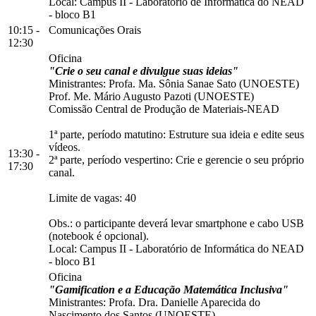
Local:
Campus II
-
Laboratório de Informática do NEAD
-
bloco B1
10:15 -
Comunicações Orais
12:30
Oficina
"Crie o seu canal e divulgue suas ideias"
Ministrantes: Profa. Ma. Sônia Sanae Sato (UNOESTE)
Prof. Me. Mário Augusto Pazoti (UNOESTE)
Comissão Central de Produção de Materiais-NEAD
1ª parte, período matutino: Estruture sua ideia e edite seus
vídeos.
13:30 -
2ª parte, período vespertino: Crie e gerencie o seu próprio
17:30
canal.
Limite de vagas: 40
Obs.: o participante deverá levar smartphone e cabo USB
(notebook é opcional).
Local:
Campus II
-
Laboratório de Informática do NEAD
-
bloco B1
Oficina
"Gamification e a Educação Matemática Inclusiva"
Ministrantes: Profa. Dra. Danielle Aparecida do
Nascimento dos Santos (UNOESTE)