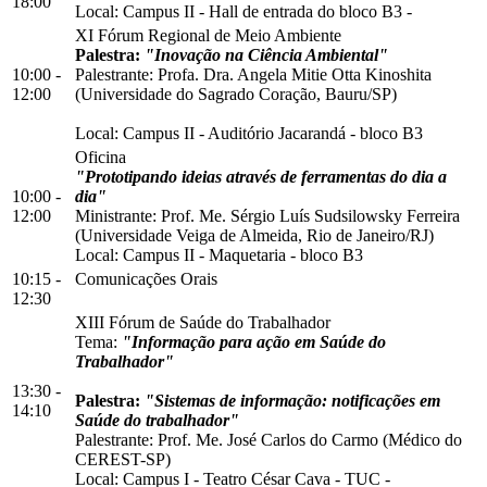
18:00
Local:
Campus II
-
Hall de entrada do bloco B3
-
XI Fórum Regional de Meio Ambiente
Palestra:
"Inovação na Ciência Ambiental"
10:00 -
Palestrante: Profa. Dra. Angela Mitie Otta Kinoshita
12:00
(Universidade do Sagrado Coração, Bauru/SP)
Local:
Campus II
-
Auditório Jacarandá
-
bloco B3
Oficina
"Prototipando ideias através de ferramentas do dia a
10:00 -
dia"
12:00
Ministrante: Prof. Me. Sérgio Luís Sudsilowsky Ferreira
(Universidade Veiga de Almeida, Rio de Janeiro/RJ)
Local:
Campus II
-
Maquetaria
-
bloco B3
10:15 -
Comunicações Orais
12:30
XIII Fórum de Saúde do Trabalhador
Tema:
"
I
nformação para ação em Saúde do
Trabalhador"
13:30 -
Palestra:
"Sistemas de informação: notificações em
14:10
Saúde do trabalhador"
Palestrante: Prof. Me. José Carlos do Carmo (Médico do
CEREST-SP)
Local:
Campus I
-
Teatro César Cava - TUC
-