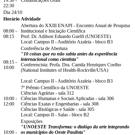
19:30 -
Comunicações Orais
22:30
Dia 24/10
Horário
Atividade
Abertura do XXIII ENAPI - Encontro Anual de Pesquisa
08:00 -
Institucional e Iniciação Científica
08:15
Prof. Dr. Adilson Eduardo Guelfi (UNOESTE)
Local:
Campus II
-
Auditório Azaleia
-
bloco B3
Conferência de Abertura
"10 coisas que eu não sabia antes da experiência
internacional como cientista"
08:15 -
Conferencista: Profa. Dra. Camila Henriques Coelho
10:00
(National Institutes of Health-Rockville/USA)
Local:
Campus II
-
Auditório Azaleia
-
bloco B3
7º Prêmio Científico da UNOESTE
Ciências Agrárias - sala 312
10:00 -
Ciências Humanas e Sociais Aplicadas - sala 306
12:00
Ciências Exatas e Engenharias - sala 308
Ciências Biológicas e Saúde - sala 305
Local:
Campus II
-
Salas
-
bloco B2
Exposições
"UNOESTE Transforma: o dialógo da arte integrando
10:00 -
os municípios do Oeste Paulista"