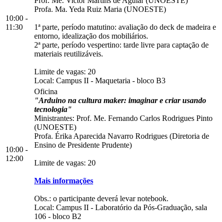
Prof. Me. Victor Martins de Aguiar (UNOESTE)
Profa. Ma. Yeda Ruiz Maria (UNOESTE)
10:00 -
11:30
1ª parte, período matutino: avaliação do deck de madeira e
entorno, idealização dos mobiliários.
2ª parte, período vespertino: tarde livre para captação de
materiais reutilizáveis.
Limite de vagas: 20
Local:
Campus II
-
Maquetaria
-
bloco B3
Oficina
"Arduino na cultura maker: imaginar e criar usando
tecnologia"
Ministrantes: Prof. Me. Fernando Carlos Rodrigues Pinto
(UNOESTE)
Profa. Érika Aparecida Navarro Rodrigues (Diretoria de
Ensino de Presidente Prudente)
10:00 -
12:00
Limite de vagas: 20
Mais informações
Obs.: o participante deverá levar notebook.
Local:
Campus II
-
Laboratório da Pós-Graduação, sala
106
-
bloco B2