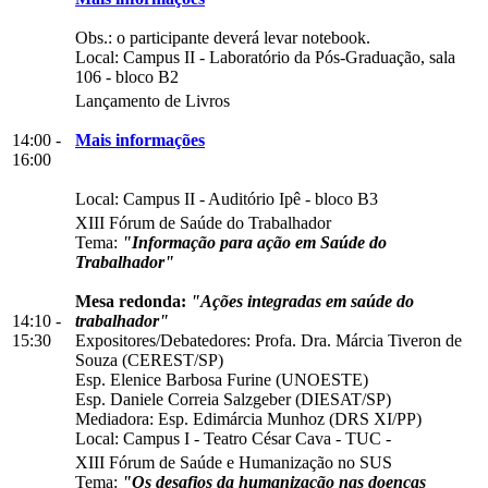
Obs.: o participante deverá levar notebook.
Local:
Campus II
-
Laboratório da Pós-Graduação, sala
106
-
bloco B2
Lançamento de Livros
14:00 -
Mais informações
16:00
Local:
Campus II
-
Auditório Ipê
-
bloco B3
XIII Fórum de Saúde do Trabalhador
Tema:
"Informação para ação em Saúde do
Trabalhador"
Mesa redonda:
"Ações integradas em saúde do
14:10 -
trabalhador"
15:30
Expositores/Debatedores: Profa. Dra. Márcia Tiveron de
Souza (CEREST/SP)
Esp. Elenice Barbosa Furine (UNOESTE)
Esp. Daniele Correia Salzgeber (DIESAT/SP)
Mediadora: Esp. Edimárcia Munhoz (DRS XI/PP)
Local:
Campus I
-
Teatro César Cava - TUC
-
XIII Fórum de Saúde e Humanização no SUS
Tema:
"Os desafios da humanização nas doenças