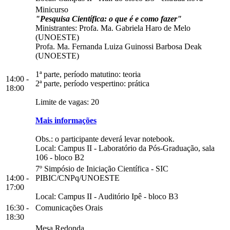
Minicurso
"Pesquisa Científica: o que é e como fazer"
Ministrantes: Profa. Ma. Gabriela Haro de Melo
(UNOESTE)
Profa. Ma. Fernanda Luiza Guinossi Barbosa Deak
(UNOESTE)
1ª parte, período matutino: teoria
14:00 -
2ª parte, período vespertino: prática
18:00
Limite de vagas: 20
Mais informações
Obs.: o participante deverá levar notebook.
Local:
Campus II
-
Laboratório da Pós-Graduação, sala
106
-
bloco B2
7º Simpósio de Iniciação Científica - SIC
14:00 -
PIBIC/CNPq/UNOESTE
17:00
Local:
Campus II
-
Auditório Ipê
-
bloco B3
16:30 -
Comunicações Orais
18:30
Mesa Redonda