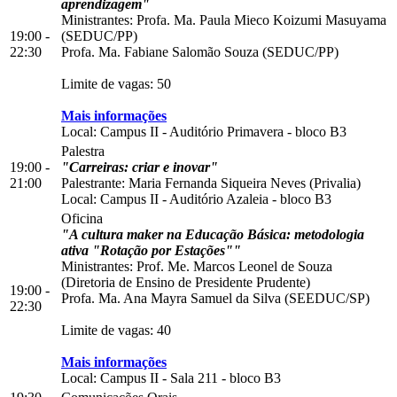
aprendizagem"
Ministrantes: Profa. Ma. Paula Mieco Koizumi Masuyama
19:00 -
(SEDUC/PP)
22:30
Profa. Ma. Fabiane Salomão Souza (SEDUC/PP)
Limite de vagas: 50
Mais informações
Local:
Campus II
-
Auditório Primavera
-
bloco B3
Palestra
19:00 -
"Carreiras: criar e inovar"
21:00
Palestrante: Maria Fernanda Siqueira Neves (Privalia)
Local:
Campus II
-
Auditório Azaleia
-
bloco B3
Oficina
"A cultura maker na Educação Básica: metodologia
ativa "Rotação por Estações""
Ministrantes: Prof. Me. Marcos Leonel de Souza
(Diretoria de Ensino de Presidente Prudente)
19:00 -
Profa. Ma. Ana Mayra Samuel da Silva (SEEDUC/SP)
22:30
Limite de vagas: 40
Mais informações
Local:
Campus II
-
Sala 211
-
bloco B3