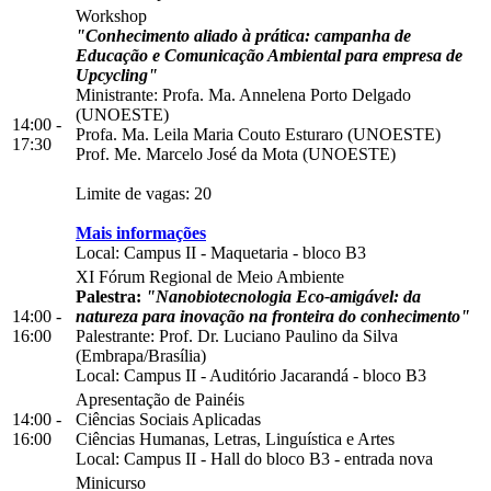
Workshop
"Conhecimento aliado à prática: campanha de
Educação e Comunicação Ambiental para empresa de
Upcycling"
Ministrante: Profa. Ma. Annelena Porto Delgado
(UNOESTE)
14:00 -
Profa. Ma. Leila Maria Couto Esturaro (UNOESTE)
17:30
Prof. Me. Marcelo José da Mota (UNOESTE)
Limite de vagas: 20
Mais informações
Local:
Campus II
-
Maquetaria
-
bloco B3
XI Fórum Regional de Meio Ambiente
Palestra:
"Nanobiotecnologia Eco-amigável: da
14:00 -
natureza para inovação na fronteira do conhecimento"
16:00
Palestrante: Prof. Dr. Luciano Paulino da Silva
(Embrapa/Brasília)
Local:
Campus II
-
Auditório Jacarandá
-
bloco B3
Apresentação de Painéis
14:00 -
Ciências Sociais Aplicadas
16:00
Ciências Humanas, Letras, Linguística e Artes
Local:
Campus II
-
Hall do bloco B3
-
entrada nova
Minicurso