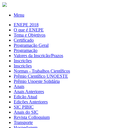
Menu
ENEPE 2018
O que é ENEPE
Tema e Objetivos
Certificado
Programação Geral
Programação
Valores da Inscrição/Prazos
Inscrições
Inscrições
Normas - Trabalhos Científicos
Prêmio Científico UNOESTE
Prêmio Unoeste Solidária
Anais
Anais Anteriores
Edição Atual
Edições Anteriores
SIC PIBIC
Anais do SIC
Revista Colloquium
Transporte
Hospedagem