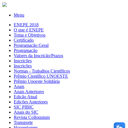
Menu
ENEPE 2018
O que é ENEPE
Tema e Objetivos
Certificado
Programação Geral
Programação
Valores da Inscrição/Prazos
Inscrições
Inscrições
Normas - Trabalhos Científicos
Prêmio Científico UNOESTE
Prêmio Unoeste Solidária
Anais
Anais Anteriores
Edição Atual
Edições Anteriores
SIC PIBIC
Anais do SIC
Revista Colloquium
Transporte
Hospedagem