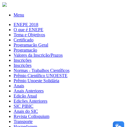
Menu
ENEPE 2018
O que é ENEPE
Tema e Objetivos
Certificado
Programação Geral
Programação
Valores da Inscrição/Prazos
Inscrições
Inscrições
Normas - Trabalhos Científicos
Prêmio Científico UNOESTE
Prêmio Unoeste Solidária
Anais
Anais Anteriores
Edição Atual
Edições Anteriores
SIC PIBIC
Anais do SIC
Revista Colloquium
Transporte
Hospedagem