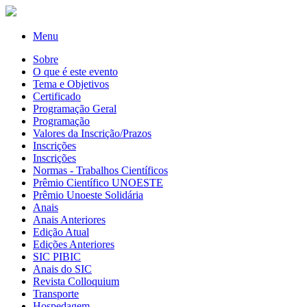
Menu
Sobre
O que é este evento
Tema e Objetivos
Certificado
Programação Geral
Programação
Valores da Inscrição/Prazos
Inscrições
Inscrições
Normas - Trabalhos Científicos
Prêmio Científico UNOESTE
Prêmio Unoeste Solidária
Anais
Anais Anteriores
Edição Atual
Edições Anteriores
SIC PIBIC
Anais do SIC
Revista Colloquium
Transporte
Hospedagem