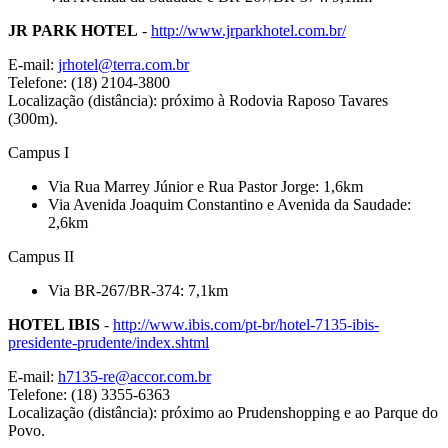
JR PARK HOTEL
-
http://www.jrparkhotel.com.br/
E-mail:
jrhotel@terra.com.br
Telefone: (18) 2104-3800
Localização (distância): próximo à Rodovia Raposo Tavares
(300m).
Campus I
Via Rua Marrey Júnior e Rua Pastor Jorge: 1,6km
Via Avenida Joaquim Constantino e Avenida da Saudade:
2,6km
Campus II
Via BR-267/BR-374: 7,1km
HOTEL IBIS
-
http://www.ibis.com/pt-br/hotel-7135-ibis-
presidente-prudente/index.shtml
E-mail:
h7135-re@accor.com.br
Telefone: (18) 3355-6363
Localização (distância): próximo ao Prudenshopping e ao Parque do
Povo.