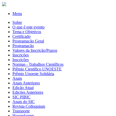
Menu
Sobre
O que é este evento
Tema e Objetivos
Certificado
Programação Geral
Programação
Valores da Inscrição/Prazos
Inscrições
Inscrições
Normas - Trabalhos Científicos
Prêmio Científico UNOESTE
Prêmio Unoeste Solidária
Anais
Anais Anteriores
Edição Atual
Edições Anteriores
SIC PIBIC
Anais do SIC
Revista Colloquium
Transporte
Hospedagem