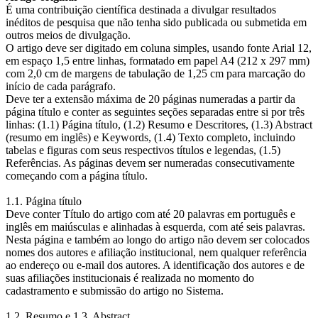
É uma contribuição científica destinada a divulgar resultados
inéditos de pesquisa que não tenha sido publicada ou submetida em
outros meios de divulgação.
O artigo deve ser digitado em coluna simples, usando fonte Arial 12,
em espaço 1,5 entre linhas, formatado em papel A4 (212 x 297 mm)
com 2,0 cm de margens de tabulação de 1,25 cm para marcação do
início de cada parágrafo.
Deve ter a extensão máxima de 20 páginas numeradas a partir da
página título e conter as seguintes seções separadas entre si por três
linhas: (1.1) Página título, (1.2) Resumo e Descritores, (1.3) Abstract
(resumo em inglês) e Keywords, (1.4) Texto completo, incluindo
tabelas e figuras com seus respectivos títulos e legendas, (1.5)
Referências. As páginas devem ser numeradas consecutivamente
começando com a página título.
1.1. Página título
Deve conter Título do artigo com até 20 palavras em português e
inglês em maiúsculas e alinhadas à esquerda, com até seis palavras.
Nesta página e também ao longo do artigo não devem ser colocados
nomes dos autores e afiliação institucional, nem qualquer referência
ao endereço ou e-mail dos autores. A identificação dos autores e de
suas afiliações institucionais é realizada no momento do
cadastramento e submissão do artigo no Sistema.
1.2. Resumo e 1.3. Abstract