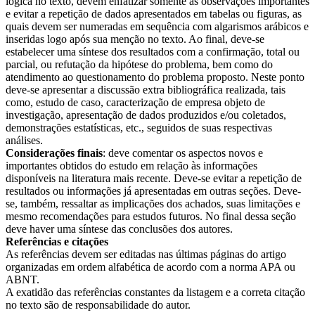
lógica no texto, devem enfatizar somente as observações importantes
e evitar a repetição de dados apresentados em tabelas ou figuras, as
quais devem ser numeradas em sequência com algarismos arábicos e
inseridas logo após sua menção no texto. Ao final, deve-se
estabelecer uma síntese dos resultados com a confirmação, total ou
parcial, ou refutação da hipótese do problema, bem como do
atendimento ao questionamento do problema proposto. Neste ponto
deve-se apresentar a discussão extra bibliográfica realizada, tais
como, estudo de caso, caracterização de empresa objeto de
investigação, apresentação de dados produzidos e/ou coletados,
demonstrações estatísticas, etc., seguidos de suas respectivas
análises.
Considerações finais
: deve comentar os aspectos novos e
importantes obtidos do estudo em relação às informações
disponíveis na literatura mais recente. Deve-se evitar a repetição de
resultados ou informações já apresentadas em outras seções. Deve-
se, também, ressaltar as implicações dos achados, suas limitações e
mesmo recomendações para estudos futuros. No final dessa seção
deve haver uma síntese das conclusões dos autores.
Referências e citações
As referências devem ser editadas nas últimas páginas do artigo
organizadas em ordem alfabética de acordo com a norma APA ou
ABNT.
A exatidão das referências constantes da listagem e a correta citação
no texto são de responsabilidade do autor.