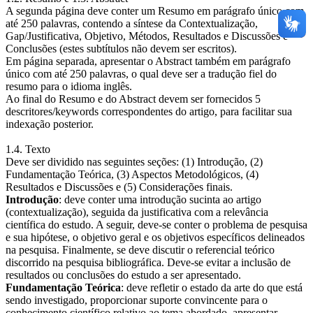
A segunda página deve conter um Resumo em parágrafo único com
até 250 palavras, contendo a síntese da Contextualização,
Gap/Justificativa, Objetivo, Métodos, Resultados e Discussões e
Conclusões (estes subtítulos não devem ser escritos).
Em página separada, apresentar o Abstract também em parágrafo
único com até 250 palavras, o qual deve ser a tradução fiel do
resumo para o idioma inglês.
Ao final do Resumo e do Abstract devem ser fornecidos 5
descritores/keywords correspondentes do artigo, para facilitar sua
indexação posterior.
1.4. Texto
Deve ser dividido nas seguintes seções: (1) Introdução, (2)
Fundamentação Teórica, (3) Aspectos Metodológicos, (4)
Resultados e Discussões e (5) Considerações finais.
Introdução
: deve conter uma introdução sucinta ao artigo
(contextualização), seguida da justificativa com a relevância
científica do estudo. A seguir, deve-se conter o problema de pesquisa
e sua hipótese, o objetivo geral e os objetivos específicos delineados
na pesquisa. Finalmente, se deve discutir o referencial teórico
discorrido na pesquisa bibliográfica. Deve-se evitar a inclusão de
resultados ou conclusões do estudo a ser apresentado.
Fundamentação Teórica
: deve refletir o estado da arte do que está
sendo investigado, proporcionar suporte convincente para o
conhecimento científico relativo ao tema abordado, apresentar