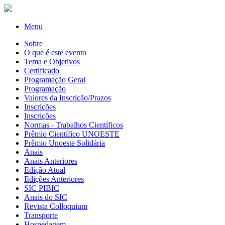
Menu
Sobre
O que é este evento
Tema e Objetivos
Certificado
Programação Geral
Programação
Valores da Inscrição/Prazos
Inscrições
Inscrições
Normas - Trabalhos Científicos
Prêmio Científico UNOESTE
Prêmio Unoeste Solidária
Anais
Anais Anteriores
Edição Atual
Edições Anteriores
SIC PIBIC
Anais do SIC
Revista Colloquium
Transporte
Hospedagem