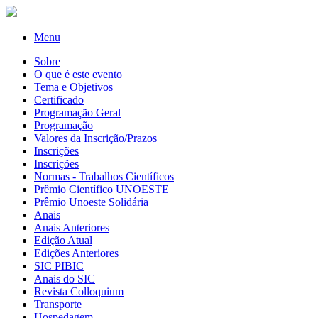
Menu
Sobre
O que é este evento
Tema e Objetivos
Certificado
Programação Geral
Programação
Valores da Inscrição/Prazos
Inscrições
Inscrições
Normas - Trabalhos Científicos
Prêmio Científico UNOESTE
Prêmio Unoeste Solidária
Anais
Anais Anteriores
Edição Atual
Edições Anteriores
SIC PIBIC
Anais do SIC
Revista Colloquium
Transporte
Hospedagem