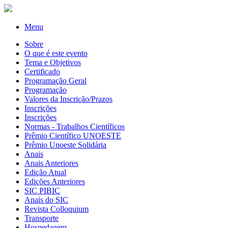
Menu
Sobre
O que é este evento
Tema e Objetivos
Certificado
Programação Geral
Programação
Valores da Inscrição/Prazos
Inscrições
Inscrições
Normas - Trabalhos Científicos
Prêmio Científico UNOESTE
Prêmio Unoeste Solidária
Anais
Anais Anteriores
Edição Atual
Edições Anteriores
SIC PIBIC
Anais do SIC
Revista Colloquium
Transporte
Hospedagem