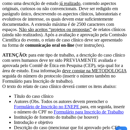
como uma descrição de estudo
já realizado
, contendo aspectos
originais, curiosos ou não convencionais. Deve ser redigido em
parágrafo único, descrevendo os aspectos clínicos, laboratoriais e
evolutivos de interesse, os quais devem estar suficientemente
documentados. A extensão máxima é de 2500 caracteres com
espaços.
Não são aceitos “projetos ou propostas”
de relatos clínicos
(ainda não realizados). Após a avaliação e aprovação pela Comissão
Científica do evento, o relato de caso clínico deve ser apresentado
na forma de
comunicação oral on-line
(ver instruções).
ATENÇÃO:
para este tipo de trabalho, a descrição do caso clínico
com seres humanos deve ter sido PREVIAMENTE avaliada e
aprovada pelo Comitê de Ética em Pesquisa (CEP), seja qual for a
área de estudo. Essa informação
deve constar na METODOLOGIA
seguida do número do protocolo (inserir o número também no
Formulário para Inscrição de trabalho).
O texto do relato de caso clínico deverá conter os itens abaixo:
Título do caso clínico
Autores (Obs. Todos os autores devem preencher o
Formulário de Inscrição no ENEPE
para, em seguida, inserir
o número do CPF no
Formulário para Inscrição de Trabalho
Instituição de fomento do trabalho (se houver)
Introdução e objetivo
Descrição do caso (mencionar que foi aprovado pelo CEP e