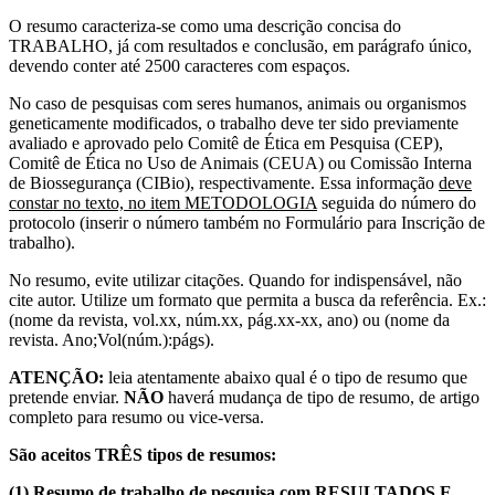
O resumo caracteriza-se como uma descrição concisa do
TRABALHO, já com resultados e conclusão, em parágrafo único,
devendo conter até 2500 caracteres com espaços.
No caso de pesquisas com seres humanos, animais ou organismos
geneticamente modificados, o trabalho deve ter sido previamente
avaliado e aprovado pelo Comitê de Ética em Pesquisa (CEP),
Comitê de Ética no Uso de Animais (CEUA) ou Comissão Interna
de Biossegurança (CIBio), respectivamente. Essa informação
deve
constar no texto, no item METODOLOGIA
seguida do número do
protocolo (inserir o número também no Formulário para Inscrição de
trabalho).
No resumo, evite utilizar citações. Quando for indispensável, não
cite autor. Utilize um formato que permita a busca da referência. Ex.:
(nome da revista, vol.xx, núm.xx, pág.xx-xx, ano) ou (nome da
revista. Ano;Vol(núm.):págs).
ATENÇÃO:
leia atentamente abaixo qual é o tipo de resumo que
pretende enviar.
NÃO
haverá mudança de tipo de resumo, de artigo
completo para resumo ou vice-versa.
São aceitos TRÊS tipos de resumos:
(1) Resumo de trabalho de pesquisa com RESULTADOS E