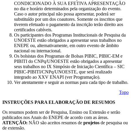
CONDICIONADO À SUA EFETIVA APRESENTAÇÃO
no dia e horário determinados pela organização do evento.
Caso o autor principal não possa apresentar, poderá ser
substituído por um dos coautores. Somente os inscritos que
tiverem efetuado o pagamento da inscrição terão direito aos
certificados cabíveis.
Os participantes dos Programas Institucionais de Pesquisa da
UNOESTE estão obrigados a apresentar seus trabalhos no
ENEPE ou, alternativamente, em outro evento de âmbito
nacional ou internacional.
Os bolsistas dos Programas de Bolsas PIBIC, PIBIC-EM e
PIBITI do CNPq/UNOESTE estão obrigados a apresentar
seus trabalhos no IX Simpósio de Iniciação Científica – SIC
PIBIC-PIBITI/CNPq/UNOESTE, que será realizado
integrado ao XXV ENAPI (ver Programação).
Ver atentamente e seguir as normas para cada tipo de trabalho.
Topo
INSTRUÇÕES PARA ELABORAÇÃO DE RESUMOS
Os resumos podem ser de Pesquisa, Ensino ou Extensão e serão
publicados nos Anais do ENEPE de acordo com as áreas.
ATENÇÃO:
NÃO são aceitos resumos de
projetos
de pesquisa ou
de extensão.