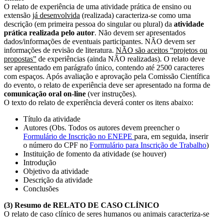
O relato de experiência de uma atividade prática de ensino ou
extensão
já desenvolvida
(realizada) caracteriza-se como uma
descrição (em primeira pessoa do singular ou plural) da
atividade
prática
realizada pelo autor
. Não devem ser apresentados
dados/informações de eventuais participantes. NÃO devem ser
informações de revisão de literatura.
NÃO são aceitos “projetos ou
propostas”
de experiências (ainda NÃO realizadas). O relato deve
ser apresentado em parágrafo único, contendo até 2500 caracteres
com espaços. Após avaliação e aprovação pela Comissão Científica
do evento, o relato de experiência deve ser apresentado na forma de
comunicação oral on-line
(ver instruções).
O texto do relato de experiência deverá conter os itens abaixo:
Título da atividade
Autores (Obs. Todos os autores devem preencher o
Formulário de Inscrição no ENEPE
para, em seguida, inserir
o número do CPF no
Formulário para Inscrição de Trabalho
)
Instituição de fomento da atividade (se houver)
Introdução
Objetivo da atividade
Descrição da atividade
Conclusões
(3) Resumo de RELATO DE CASO CLÍNICO
O relato de caso clínico de seres humanos ou animais caracteriza-se