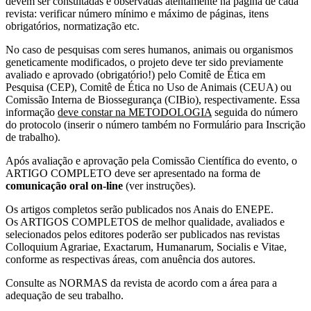
devem ser consultadas e observadas atentamente na página de cada
revista: verificar número mínimo e máximo de páginas, itens
obrigatórios, normatização etc.
No caso de pesquisas com seres humanos, animais ou organismos
geneticamente modificados, o projeto deve ter sido previamente
avaliado e aprovado (obrigatório!) pelo Comitê de Ética em
Pesquisa (CEP), Comitê de Ética no Uso de Animais (CEUA) ou
Comissão Interna de Biossegurança (CIBio), respectivamente. Essa
informação
deve constar na METODOLOGIA
seguida do número
do protocolo (inserir o número também no Formulário para Inscrição
de trabalho).
Após avaliação e aprovação pela Comissão Científica do evento, o
ARTIGO COMPLETO deve ser apresentado na forma de
comunicação oral on-line
(ver instruções).
Os artigos completos serão publicados nos Anais do ENEPE.
Os ARTIGOS COMPLETOS de melhor qualidade, avaliados e
selecionados pelos editores poderão ser publicados nas revistas
Colloquium Agrariae, Exactarum, Humanarum, Socialis e Vitae,
conforme as respectivas áreas, com anuência dos autores.
Consulte as NORMAS da revista de acordo com a área para a
adequação de seu trabalho.