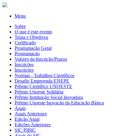
Menu
Sobre
O que é este evento
Tema e Objetivos
Certificado
Programação Geral
Programação
Valores da Inscrição/Prazos
Inscrições
Inscrições
Normas - Trabalhos Científicos
Desafio Empreenda ENEPE
Prêmio Científico UNOESTE
Prêmio Unoeste Solidária
Prêmio Instituição Social Inovadora
Prêmio Unoeste Inovação da Educação Básica
Anais
Anais Anteriores
Edição Atual
Edições Anteriores
SIC PIBIC
Anais do SIC