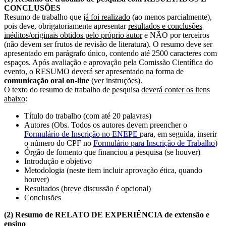
CONCLUSÕES
Resumo de trabalho que
já foi realizado
(ao menos parcialmente),
pois deve, obrigatoriamente apresentar
resultados e conclusões
inéditos/originais obtidos pelo próprio autor
e NÃO por terceiros
(não devem ser frutos de revisão de literatura). O resumo deve ser
apresentado em parágrafo único, contendo até 2500 caracteres com
espaços. Após avaliação e aprovação pela Comissão Científica do
evento, o RESUMO deverá ser apresentado na forma de
comunicação oral on-line
(ver instruções).
O texto do resumo de trabalho de pesquisa
deverá conter os itens
abaixo
:
Título do trabalho (com até 20 palavras)
Autores (Obs. Todos os autores devem preencher o
Formulário de Inscrição no ENEPE
para, em seguida, inserir
o número do CPF no
Formulário para Inscrição de Trabalho
)
Órgão de fomento que financiou a pesquisa (se houver)
Introdução e objetivo
Metodologia (neste item incluir aprovação ética, quando
houver)
Resultados (breve discussão é opcional)
Conclusões
(2) Resumo de RELATO DE EXPERIÊNCIA de extensão e
ensino