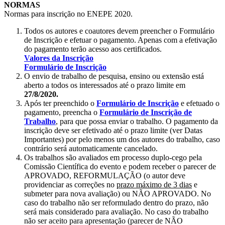
NORMAS
Normas para inscrição no ENEPE 2020.
Todos os autores e coautores devem preencher o Formulário
de Inscrição e efetuar o pagamento. Apenas com a efetivação
do pagamento terão acesso aos certificados.
Valores da Inscrição
Formulário de Inscrição
O envio de trabalho de pesquisa, ensino ou extensão está
aberto a todos os interessados até o prazo limite em
27/8/2020.
Após ter preenchido o
Formulário de Inscrição
e efetuado o
pagamento, preencha o
Formulário de Inscrição de
Trabalho
, para que possa enviar o trabalho. O pagamento da
inscrição deve ser efetivado até o prazo limite (ver Datas
Importantes) por pelo menos um dos autores do trabalho, caso
contrário será automaticamente cancelado.
Os trabalhos são avaliados em processo duplo-cego pela
Comissão Científica do evento e podem receber o parecer de
APROVADO, REFORMULAÇÃO (o autor deve
providenciar as correções no
prazo máximo de 3 dias
e
submeter para nova avaliação) ou NÃO APROVADO. No
caso do trabalho não ser reformulado dentro do prazo, não
será mais considerado para avaliação. No caso do trabalho
não ser aceito para apresentação (parecer de NÃO