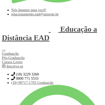
Nós ligamos para você!
relacionamento.ead@unoeste.br
Educação a
Distância
EAD
Guaduação
Pós-Graduação
Cursos Livres
Inscreva-se
(18) 3229 3260
0800 771 5533
(18)
99717-1705
Graduação