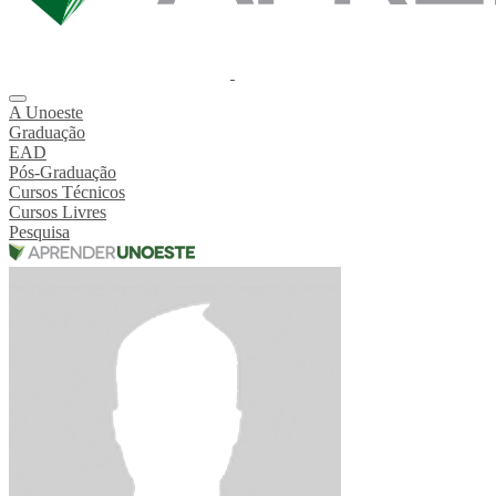
A Unoeste
Graduação
EAD
Pós-Graduação
Cursos Técnicos
Cursos Livres
Pesquisa