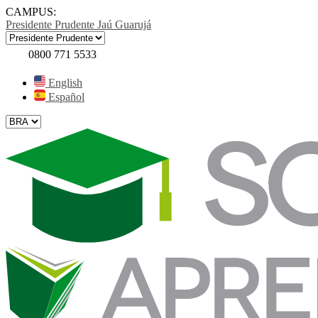
CAMPUS:
Presidente Prudente
Jaú
Guarujá
0800 771 5533
English
Español