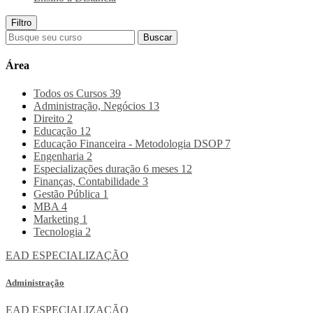
Filtro
Buscar
Área
Todos os Cursos
39
Administração, Negócios
13
Direito
2
Educação
12
Educação Financeira - Metodologia DSOP
7
Engenharia
2
Especializações duração 6 meses
12
Finanças, Contabilidade
3
Gestão Pública
1
MBA
4
Marketing
1
Tecnologia
2
EAD
ESPECIALIZAÇÃO
Administração
EAD
ESPECIALIZAÇÃO