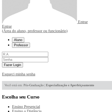
Entrar
Entrar
(Área do aluno, professor ou funcionário)
Aluno
Professor
Fazer Login
Esqueci minha senha
Você está em:
Pós-Graduação
|
Especialização e Aperfeiçoamento
Escolha seu Curso
Ensino Presencial
Ensino a Distância