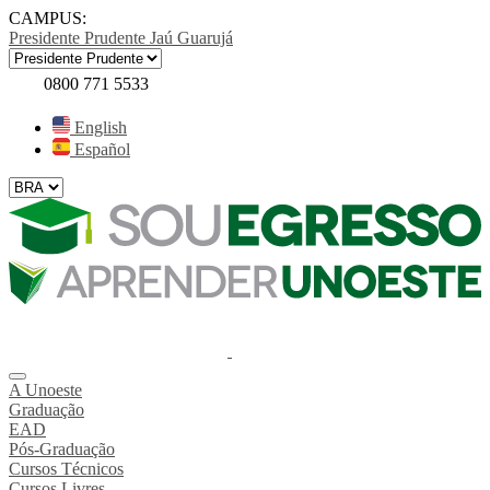
CAMPUS:
Presidente Prudente
Jaú
Guarujá
0800 771 5533
English
Español
A Unoeste
Graduação
EAD
Pós-Graduação
Cursos Técnicos
Cursos Livres