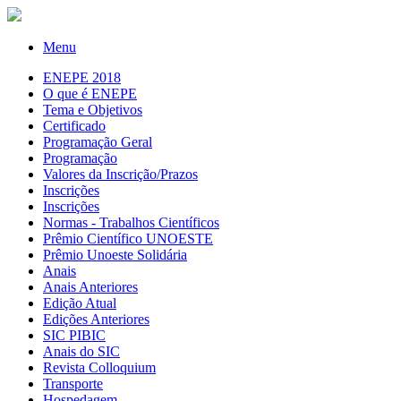
Menu
ENEPE 2018
O que é ENEPE
Tema e Objetivos
Certificado
Programação Geral
Programação
Valores da Inscrição/Prazos
Inscrições
Inscrições
Normas - Trabalhos Científicos
Prêmio Científico UNOESTE
Prêmio Unoeste Solidária
Anais
Anais Anteriores
Edição Atual
Edições Anteriores
SIC PIBIC
Anais do SIC
Revista Colloquium
Transporte
Hospedagem