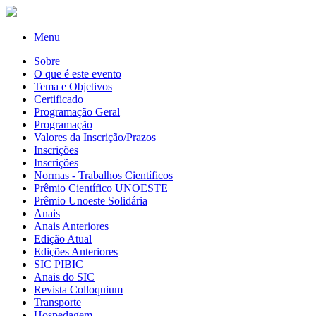
Menu
Sobre
O que é este evento
Tema e Objetivos
Certificado
Programação Geral
Programação
Valores da Inscrição/Prazos
Inscrições
Inscrições
Normas - Trabalhos Científicos
Prêmio Científico UNOESTE
Prêmio Unoeste Solidária
Anais
Anais Anteriores
Edição Atual
Edições Anteriores
SIC PIBIC
Anais do SIC
Revista Colloquium
Transporte
Hospedagem