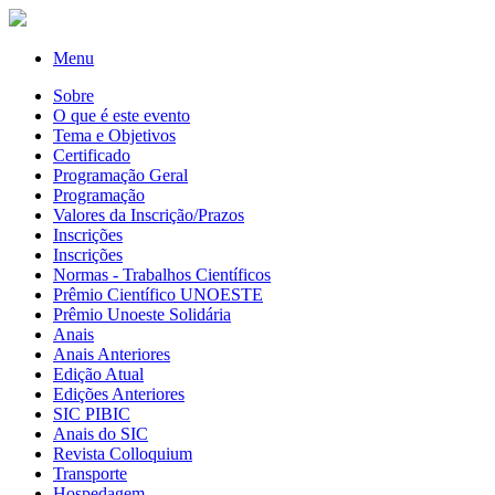
Menu
Sobre
O que é este evento
Tema e Objetivos
Certificado
Programação Geral
Programação
Valores da Inscrição/Prazos
Inscrições
Inscrições
Normas - Trabalhos Científicos
Prêmio Científico UNOESTE
Prêmio Unoeste Solidária
Anais
Anais Anteriores
Edição Atual
Edições Anteriores
SIC PIBIC
Anais do SIC
Revista Colloquium
Transporte
Hospedagem