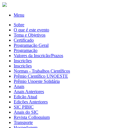
Menu
Sobre
O que é este evento
Tema e Objetivos
Certificado
Programação Geral
Programação
Valores da Inscrição/Prazos
Inscrições
Inscrições
Normas - Trabalhos Científicos
Prêmio Científico UNOESTE
Prêmio Unoeste Solidária
Anais
Anais Anteriores
Edição Atual
Edições Anteriores
SIC PIBIC
Anais do SIC
Revista Colloquium
Transporte
Hospedagem