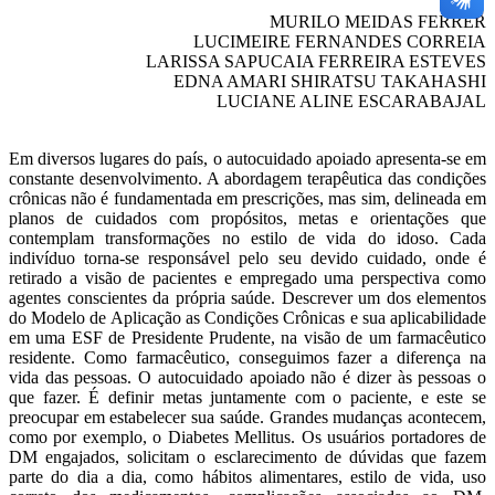
MURILO MEIDAS FERRER
LUCIMEIRE FERNANDES CORREIA
LARISSA SAPUCAIA FERREIRA ESTEVES
EDNA AMARI SHIRATSU TAKAHASHI
LUCIANE ALINE ESCARABAJAL
Em diversos lugares do país, o autocuidado apoiado apresenta-se em
constante desenvolvimento. A abordagem terapêutica das condições
crônicas não é fundamentada em prescrições, mas sim, delineada em
planos de cuidados com propósitos, metas e orientações que
contemplam transformações no estilo de vida do idoso. Cada
indivíduo torna-se responsável pelo seu devido cuidado, onde é
retirado a visão de pacientes e empregado uma perspectiva como
agentes conscientes da própria saúde. Descrever um dos elementos
do Modelo de Aplicação as Condições Crônicas e sua aplicabilidade
em uma ESF de Presidente Prudente, na visão de um farmacêutico
residente. Como farmacêutico, conseguimos fazer a diferença na
vida das pessoas. O autocuidado apoiado não é dizer às pessoas o
que fazer. É definir metas juntamente com o paciente, e este se
preocupar em estabelecer sua saúde. Grandes mudanças acontecem,
como por exemplo, o Diabetes Mellitus. Os usuários portadores de
DM engajados, solicitam o esclarecimento de dúvidas que fazem
parte do dia a dia, como hábitos alimentares, estilo de vida, uso