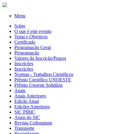
Menu
Sobre
O que é este evento
Tema e Objetivos
Certificado
Programação Geral
Programação
Valores da Inscrição/Prazos
Inscrições
Inscrições
Normas - Trabalhos Científicos
Prêmio Científico UNOESTE
Prêmio Unoeste Solidária
Anais
Anais Anteriores
Edição Atual
Edições Anteriores
SIC PIBIC
Anais do SIC
Revista Colloquium
Transporte
Hospedagem