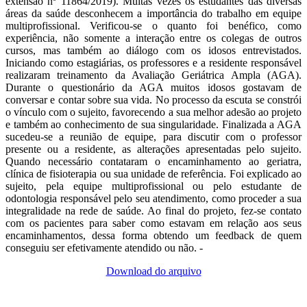
extensão nº 11864/2019). Muitas vezes os estudantes das diversas
áreas da saúde desconhecem a importância do trabalho em equipe
multiprofissional. Verificou-se o quanto foi benéfico, como
experiência, não somente a interação entre os colegas de outros
cursos, mas também ao diálogo com os idosos entrevistados.
Iniciando como estagiárias, os professores e a residente responsável
realizaram treinamento da Avaliação Geriátrica Ampla (AGA).
Durante o questionário da AGA muitos idosos gostavam de
conversar e contar sobre sua vida. No processo da escuta se constrói
o vínculo com o sujeito, favorecendo a sua melhor adesão ao projeto
e também ao conhecimento de sua singularidade. Finalizada a AGA
sucedeu-se a reunião de equipe, para discutir com o professor
presente ou a residente, as alterações apresentadas pelo sujeito.
Quando necessário contataram o encaminhamento ao geriatra,
clínica de fisioterapia ou sua unidade de referência. Foi explicado ao
sujeito, pela equipe multiprofissional ou pelo estudante de
odontologia responsável pelo seu atendimento, como proceder a sua
integralidade na rede de saúde. Ao final do projeto, fez-se contato
com os pacientes para saber como estavam em relação aos seus
encaminhamentos, dessa forma obtendo um feedback de quem
conseguiu ser efetivamente atendido ou não. -
Download do arquivo