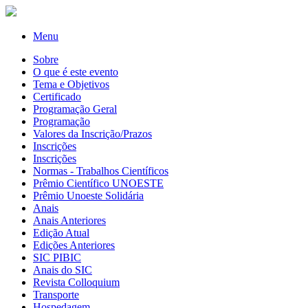
Menu
Sobre
O que é este evento
Tema e Objetivos
Certificado
Programação Geral
Programação
Valores da Inscrição/Prazos
Inscrições
Inscrições
Normas - Trabalhos Científicos
Prêmio Científico UNOESTE
Prêmio Unoeste Solidária
Anais
Anais Anteriores
Edição Atual
Edições Anteriores
SIC PIBIC
Anais do SIC
Revista Colloquium
Transporte
Hospedagem