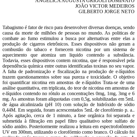
ANGÉLICA AUGUSTA GRIGOLI DOMINATO
JOÃO VICTOR MEDEIROS
GILBERTO JORGE NETO
Tabagismo é fator de risco para desenvolver diversas doenças, sendo
causa da morte de milhões de pessoas no mundo. As politicas de
combate ao fumo estimulou a busca por alternativas entre elas a
produção de cigarros eletrônicos. Esses dispositivos não geram a
combustão do tabaco e fornecem nicotina por um sistema de
aquecimento que atomiza um liquido contendo a substância.
Todavia, esses dispositivos contem nicotina, que é responsável pela
dependência química entre outras identificadas toxinas no seu vapor.
A falta de padronização e fiscalização na produção de e-líquidos
trazem questionamentos sobre sua pureza e toxicidade. O objetivo
foi quantificar nicotina em amostras de e-líquidos Trata-se de uma
análise quantitativa, em triplicata, do teor de nicotina em amostras de
e-líquidos contendo no rótulo as concentrações 0mg, 1mg, 3mg e 6
mg. As amostras foram aliquotadas com 0,5g, solubilizadas em 5mL
de água alcalinizada (pH 10) com solução de hidróxido de sódio
0,44M. Em seguida, foram acrescentados 5mL de clorofórmio p. a..
Após agitação, cerca de 1 minuto, a fase orgânica foi separada e
submetida à filtração em papel filtro qualitativo sobre sulfato de
sódio anidro. Posteriormente realizou a leitura em espectrofotômetro
UV em 300nm, utilizando o clorofórmio como branco. O cálculo foi