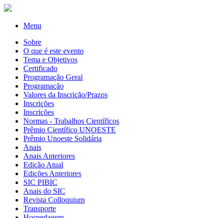
Menu
Sobre
O que é este evento
Tema e Objetivos
Certificado
Programação Geral
Programação
Valores da Inscrição/Prazos
Inscrições
Inscrições
Normas - Trabalhos Científicos
Prêmio Científico UNOESTE
Prêmio Unoeste Solidária
Anais
Anais Anteriores
Edição Atual
Edições Anteriores
SIC PIBIC
Anais do SIC
Revista Colloquium
Transporte
Hospedagem