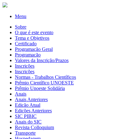
Menu
Sobre
O que é este evento
Tema e Objetivos
Certificado
Programação Geral
Programação
Valores da Inscrição/Prazos
Inscrições
Inscrições
Normas - Trabalhos Científicos
Prêmio Científico UNOESTE
Prêmio Unoeste Solidária
Anais
Anais Anteriores
Edição Atual
Edições Anteriores
SIC PIBIC
Anais do SIC
Revista Colloquium
Transporte
Hospedagem