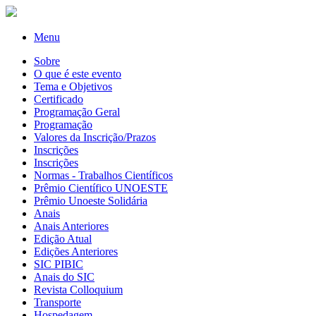
Menu
Sobre
O que é este evento
Tema e Objetivos
Certificado
Programação Geral
Programação
Valores da Inscrição/Prazos
Inscrições
Inscrições
Normas - Trabalhos Científicos
Prêmio Científico UNOESTE
Prêmio Unoeste Solidária
Anais
Anais Anteriores
Edição Atual
Edições Anteriores
SIC PIBIC
Anais do SIC
Revista Colloquium
Transporte
Hospedagem