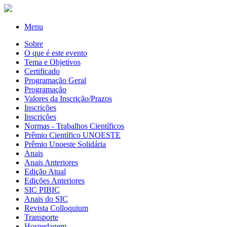
Menu
Sobre
O que é este evento
Tema e Objetivos
Certificado
Programação Geral
Programação
Valores da Inscrição/Prazos
Inscrições
Inscrições
Normas - Trabalhos Científicos
Prêmio Científico UNOESTE
Prêmio Unoeste Solidária
Anais
Anais Anteriores
Edição Atual
Edições Anteriores
SIC PIBIC
Anais do SIC
Revista Colloquium
Transporte
Hospedagem