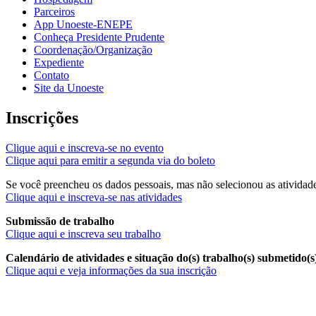
Parceiros
App Unoeste-ENEPE
Conheça Presidente Prudente
Coordenação/Organização
Expediente
Contato
Site da Unoeste
Inscrições
Clique aqui e inscreva-se no evento
Clique aqui para emitir a segunda via do boleto
Se você preencheu os dados pessoais, mas não selecionou as atividades
Clique aqui e inscreva-se nas atividades
Submissão de trabalho
Clique aqui e inscreva seu trabalho
Calendário de atividades e situação do(s) trabalho(s) submetido(s
Clique aqui e veja informações da sua inscrição