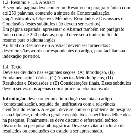
1.2. Resumo e 1.3. Abstract
A segunda página deve conter um Resumo em parágrafo único com
até 250 palavras, contendo a síntese da Contextualização,
Gap/Justificativa, Objetivo, Métodos, Resultados e Discussões e
Conclusões (estes subtítulos não devem ser escritos).
Em página separada, apresentar o Abstract também em parágrafo
único com até 250 palavras, o qual deve ser a tradução fiel do
resumo para o idioma inglês.
Ao final do Resumo e do Abstract devem ser fornecidos 5
descritores/keywords correspondentes do artigo, para facilitar sua
indexação posterior.
1.4. Texto
Deve ser dividido nas seguintes seções: (A) Introdução, (B)
Fundamentação Teórica, (C) Aspectos Metodológicos, (D)
Resultados e Discussões e (E) Considerações finais. Esses subtítulos
devem ser escritos apenas com a primeira letra maiúscula.
Introdução
: deve conter uma introdução sucinta ao artigo
(contextualização), seguida da justificativa com a relevância
científica do estudo. A seguir, deve-se conter o problema de pesquisa
e sua hipótese, o objetivo geral e os objetivos específicos delineados
na pesquisa. Finalmente, se deve discutir o referencial teórico
discorrido na pesquisa bibliográfica. Deve-se evitar a inclusão de
resultados ou conclusões do estudo a ser apresentado.