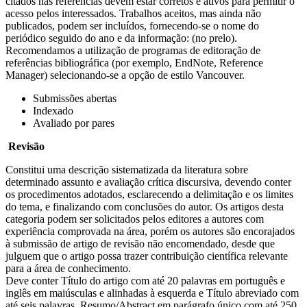
citados nas referências devem estar corretos e ativos para permitir o
acesso pelos interessados. Trabalhos aceitos, mas ainda não
publicados, podem ser incluídos, fornecendo-se o nome do
periódico seguido do ano e da informação: (no prelo).
Recomendamos a utilização de programas de editoração de
referências bibliográfica (por exemplo, EndNote, Reference
Manager) selecionando-se a opção de estilo Vancouver.
Submissões abertas
Indexado
Avaliado por pares
Revisão
Constitui uma descrição sistematizada da literatura sobre
determinado assunto e avaliação crítica discursiva, devendo conter
os procedimentos adotados, esclarecendo a delimitação e os limites
do tema, e finalizando com conclusões do autor. Os artigos desta
categoria podem ser solicitados pelos editores a autores com
experiência comprovada na área, porém os autores são encorajados
à submissão de artigo de revisão não encomendado, desde que
julguem que o artigo possa trazer contribuição científica relevante
para a área de conhecimento.
Deve conter Título do artigo com até 20 palavras em português e
inglês em maiúsculas e alinhadas à esquerda e Título abreviado com
até seis palavras, Resumo/Abstract em parágrafo único com até 250