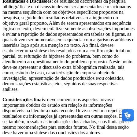
Resultados e Discussões:
os resultados decorrentes da pesquisa
bibliográfica e da discussão devem ser apresentados e relacionados
na mesma sequência com os objetivos específicos propostos na
pesquisa, seguido dos resultados relativos ao atingimento do
objetivo geral proposto. Além de serem apresentados em sequência
lógica no texto, devem enfatizar somente as observações importantes
e evitar a repetição de dados apresentados em tabelas ou figuras, as
quais devem ser numeradas em sequência com algarismos arábicos e
inseridas logo após sua menção no texto. Ao final, devese
estabelecer uma síntese dos resultados com a confirmação, total ou
parcial, ou refutação da hipótese do problema, bem como do
atendimento ao questionamento do problema proposto. Neste ponto
deve-se apresentar a discussão extra bibliográfica realizada, tais
como, estudo de caso, caracterização de empresa objeto de
investigação, apresentação de dados produzidos e/ou coletados,
demonstrações estatísticas, etc., seguidos de suas respectivas
análises.
Considerações finais
: deve comentar os aspectos novos e
importantes obtidos do estudo em relação às informações
disponíveis na literatura mais recente. Deve-se evitar a repetição de
resultados ou informações já apresentadas em outras seções. Deve-
se, também, ressaltar as implicações dos achados, suas limitações e
mesmo recomendações para estudos futuros. No final dessa seção
deve haver uma síntese das conclusões dos autores.