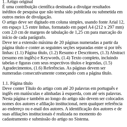
1. Artigo original
É uma contribuição científica destinada a divulgar resultados
inéditos de pesquisa que não tenha sido publicada ou submetida em
outros meios de divulgação.
O artigo deve ser digitado em coluna simples, usando fonte Arial 12,
em espaço 1,5 entre linhas, formatado em papel A4 (212 x 297 mm)
com 2,0 cm de margens de tabulação de 1,25 cm para marcação do
início de cada parágrafo.
Deve ter a extensão máxima de 20 páginas numeradas a partir da
página título e conter as seguintes seções separadas entre si por três
linhas: (1.1) Página título, (1.2) Resumo e Descritores, (1.3) Abstract
(resumo em inglês) e Keywords, (1.4) Texto completo, incluindo
tabelas e figuras com seus respectivos títulos e legendas, (1.5)
Agradecimentos, (1.6) Referências. As páginas devem ser
numeradas consecutivamente começando com a página título.
1.1. Página título
Deve conter Título do artigo com até 20 palavras em português e
inglês em maiúsculas e alinhadas à esquerda, com até seis palavras.
Nesta página e também ao longo do artigo não devem ser colocados
nomes dos autores e afiliação institucional, nem qualquer referência
ao endereço ou e-mail dos autores. A identificação dos autores e de
suas afiliações institucionais é realizada no momento do
cadastramento e submissão do artigo no Sistema.