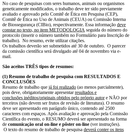
No caso de pesquisas com seres humanos, animais ou organismos
geneticamente modificados, o trabalho deve ter sido previamente
avaliado e aprovado pelo Comitê de Ética em Pesquisa (CEP),
Comitê de Ética no Uso de Animais (CEUA) ou Comissão Interna
de Biossegurança (CIBio), respectivamente. Essa informação
deve
constar no texto, no item METODOLOGIA
seguida do número do
protocolo (inserir o número também no Formulário para Inscrição de
trabalho). No resumo, evite utilizar citações.
Os trabalhos deverão ser submetidos até 30 de outubro. O parecer
da comissão científica será divulgado até 04 de novembro via e-
mail.
São aceitos TRÊS tipos de resumos:
(1) Resumo de trabalho de pesquisa com RESULTADOS E
CONCLUSÕES
Resumo de trabalho que
já foi realizado
(ao menos parcialmente),
pois deve, obrigatoriamente apresentar
resultados e
conclusões inéditos/originais obtidos pelo próprio autor
e NÃO por
terceiros (não devem ser frutos de revisão de literatura). O resumo
deve ser apresentado em parágrafo único, contendo até 2500
caracteres com espaços. Após avaliação e aprovação pela Comissão
Científica do evento, o RESUMO deverá ser apresentado na forma
de
comunicação oral on-line
e pôster on-line
(ver instruções).
O texto do resumo de trabalho de pesquisa
deverá conter os itens