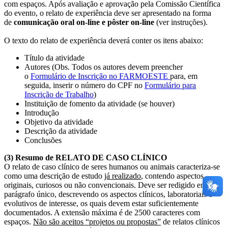
com espaços. Após avaliação e aprovação pela Comissão Científica
do evento, o relato de experiência deve ser apresentado na forma
de
comunicação oral on-line e pôster on-line
(ver instruções).
O texto do relato de experiência deverá conter os itens abaixo:
Título da atividade
Autores (Obs. Todos os autores devem preencher
o
Formulário de Inscrição no FARMOESTE
para, em
seguida, inserir o número do CPF no
Formulário para
Inscrição de Trabalho
)
Instituição de fomento da atividade (se houver)
Introdução
Objetivo da atividade
Descrição da atividade
Conclusões
(3) Resumo de RELATO DE CASO CLÍNICO
O relato de caso clínico de seres humanos ou animais caracteriza-se
como uma descrição de estudo
já realizado
, contendo aspectos
originais, curiosos ou não convencionais. Deve ser redigido em
parágrafo único, descrevendo os aspectos clínicos, laboratoriais e
evolutivos de interesse, os quais devem estar suficientemente
documentados. A extensão máxima é de 2500 caracteres com
espaços.
Não são aceitos “projetos ou propostas”
de relatos clínicos