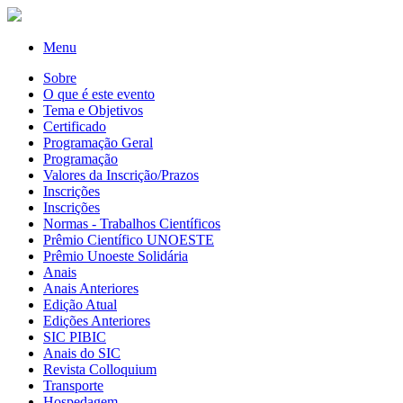
Menu
Sobre
O que é este evento
Tema e Objetivos
Certificado
Programação Geral
Programação
Valores da Inscrição/Prazos
Inscrições
Inscrições
Normas - Trabalhos Científicos
Prêmio Científico UNOESTE
Prêmio Unoeste Solidária
Anais
Anais Anteriores
Edição Atual
Edições Anteriores
SIC PIBIC
Anais do SIC
Revista Colloquium
Transporte
Hospedagem