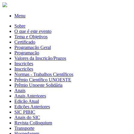
Menu
Sobre
O que é este evento
Tema e Objetivos
Certificado
Programação Geral
Programação
Valores da Inscrição/Prazos
Inscrições
Inscrições
Normas - Trabalhos Científicos
Prêmio Científico UNOESTE
Prêmio Unoeste Solidária
Anais
Anais Anteriores
Edição Atual
Edições Anteriores
SIC PIBIC
Anais do SIC
Revista Colloquium
Transporte
Hospedagem