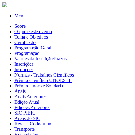
Menu
Sobre
O que é este evento
Tema e Objetivos
Certificado
Programação Geral
Programação
Valores da Inscrição/Prazos
Inscrições
Inscrições
Normas - Trabalhos Científicos
Prêmio Científico UNOESTE
Prêmio Unoeste Solidária
Anais
Anais Anteriores
Edição Atual
Edições Anteriores
SIC PIBIC
Anais do SIC
Revista Colloquium
Transporte
Hospedagem