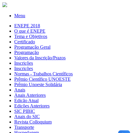
Menu
ENEPE 2018
O que é ENEPE
Tema e Objetivos
Certificado
Programação Geral
Programação
Valores da Inscrição/Prazos
Inscrições
Inscrições
Normas - Trabalhos Científicos
Prêmio Científico UNOESTE
Prêmio Unoeste Solidária
Anais
Anais Anteriores
Edição Atual
Edições Anteriores
SIC PIBIC
Anais do SIC
Revista Colloquium
Transporte
Hospedagem