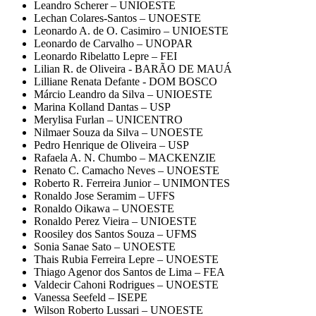
Leandro Scherer – UNIOESTE
Lechan Colares-Santos – UNOESTE
Leonardo A. de O. Casimiro – UNIOESTE
Leonardo de Carvalho – UNOPAR
Leonardo Ribelatto Lepre – FEI
Lilian R. de Oliveira - BARÃO DE MAUÁ
Lilliane Renata Defante - DOM BOSCO
Márcio Leandro da Silva – UNIOESTE
Marina Kolland Dantas – USP
Merylisa Furlan – UNICENTRO
Nilmaer Souza da Silva – UNOESTE
Pedro Henrique de Oliveira – USP
Rafaela A. N. Chumbo – MACKENZIE
Renato C. Camacho Neves – UNOESTE
Roberto R. Ferreira Junior – UNIMONTES
Ronaldo Jose Seramim – UFFS
Ronaldo Oikawa – UNOESTE
Ronaldo Perez Vieira – UNIOESTE
Roosiley dos Santos Souza – UFMS
Sonia Sanae Sato – UNOESTE
Thais Rubia Ferreira Lepre – UNOESTE
Thiago Agenor dos Santos de Lima – FEA
Valdecir Cahoni Rodrigues – UNOESTE
Vanessa Seefeld – ISEPE
Wilson Roberto Lussari – UNOESTE