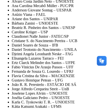
Alvaro Costa Jardim Neto – UNOESTE
Ana Carolina Mecabô Müller - PUC/PR
Anderson Giovane Sontag – UESPAR
Anízio Viana – FAEL
Ariane dos Santos – UNIPAR
Bárbara Zanini – UNIOESTE
Beatriz R. Pinheiro dos Santos – UNESP
Caroline Krüger – USP
Claudionei Nalle Junior - FATEC/SP
Cristiane S. do Nascimento Pereira – UCB
Daniel Soares de Souza – IFB
Daniel Teotonio do Nascimento – UNILA
Djeimi Angela Leonhardt Neske – FAG
Elisangela Lazarou Tarraco – FEI
Ertz Clarck Melindre dos Santos – UFPE
Fabio Vinicius De Araujo Passos – UFF
Fernanda de Souza G. Louredo – UFRJ
Flavia Cristina da Silva – MACKENZIE
Gustavo Henrique Petean – UFG
João R. R. Perestrelo - ESTÁCIO DE SÁ
Jorge Alfredo Cerqueira Streit – UnB
Joselene Lopes Alvim – UNOESTE
Josélia Galiciano Pedro – UNOESTE
Karla C. Tyskowski T. R. – UNIOESTE
Kátia Katsumi Arakaki – UFMS