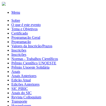
Menu
Sobre
O que é este evento
Tema e Objetivos
Certificado
Programação Geral
Programação
Valores da Inscrição/Prazos
Inscrições
Inscrições
Normas - Trabalhos Científicos
Prêmio Científico UNOESTE
Prêmio Unoeste Solidária
Anais
Anais Anteriores
Edição Atual
Edições Anteriores
SIC PIBIC
Anais do SIC
Revista Colloquium
Transporte
Hospedagem