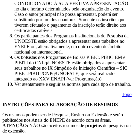
CONDICIONADO À SUA EFETIVA APRESENTAÇÃO
no dia e horário determinados pela organização do evento.
Caso o autor principal não possa apresentar, poderá ser
substituído por um dos coautores. Somente os inscritos que
tiverem efetuado o pagamento da inscrição terão direito aos
certificados cabíveis.
Os participantes dos Programas Institucionais de Pesquisa da
UNOESTE estão obrigados a apresentar seus trabalhos no
ENEPE ou, alternativamente, em outro evento de âmbito
nacional ou internacional.
Os bolsistas dos Programas de Bolsas PIBIC, PIBIC-EM e
PIBITI do CNPq/UNOESTE estão obrigados a apresentar
seus trabalhos no IX Simpósio de Iniciação Científica – SIC
PIBIC-PIBITI/CNPq/UNOESTE, que será realizado
integrado ao XXV ENAPI (ver Programação).
Ver atentamente e seguir as normas para cada tipo de trabalho.
Topo
INSTRUÇÕES PARA ELABORAÇÃO DE RESUMOS
Os resumos podem ser de Pesquisa, Ensino ou Extensão e serão
publicados nos Anais do ENEPE de acordo com as áreas.
ATENÇÃO:
NÃO são aceitos resumos de
projetos
de pesquisa ou
de extensão.