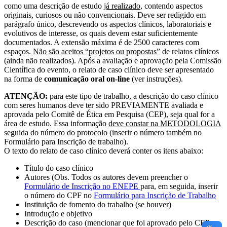
como uma descrição de estudo
já realizado
, contendo aspectos
originais, curiosos ou não convencionais. Deve ser redigido em
parágrafo único, descrevendo os aspectos clínicos, laboratoriais e
evolutivos de interesse, os quais devem estar suficientemente
documentados. A extensão máxima é de 2500 caracteres com
espaços.
Não são aceitos “projetos ou propostas”
de relatos clínicos
(ainda não realizados). Após a avaliação e aprovação pela Comissão
Científica do evento, o relato de caso clínico deve ser apresentado
na forma de
comunicação oral on-line
(ver instruções).
ATENÇÃO:
para este tipo de trabalho, a descrição do caso clínico
com seres humanos deve ter sido PREVIAMENTE avaliada e
aprovada pelo Comitê de Ética em Pesquisa (CEP), seja qual for a
área de estudo. Essa informação
deve constar na METODOLOGIA
seguida do número do protocolo (inserir o número também no
Formulário para Inscrição de trabalho).
O texto do relato de caso clínico deverá conter os itens abaixo:
Título do caso clínico
Autores (Obs. Todos os autores devem preencher o
Formulário de Inscrição no ENEPE
para, em seguida, inserir
o número do CPF no
Formulário para Inscrição de Trabalho
Instituição de fomento do trabalho (se houver)
Introdução e objetivo
Descrição do caso (mencionar que foi aprovado pelo CEP e