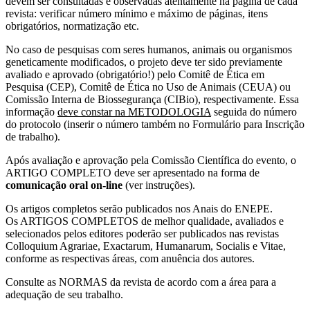
devem ser consultadas e observadas atentamente na página de cada
revista: verificar número mínimo e máximo de páginas, itens
obrigatórios, normatização etc.
No caso de pesquisas com seres humanos, animais ou organismos
geneticamente modificados, o projeto deve ter sido previamente
avaliado e aprovado (obrigatório!) pelo Comitê de Ética em
Pesquisa (CEP), Comitê de Ética no Uso de Animais (CEUA) ou
Comissão Interna de Biossegurança (CIBio), respectivamente. Essa
informação
deve constar na METODOLOGIA
seguida do número
do protocolo (inserir o número também no Formulário para Inscrição
de trabalho).
Após avaliação e aprovação pela Comissão Científica do evento, o
ARTIGO COMPLETO deve ser apresentado na forma de
comunicação oral on-line
(ver instruções).
Os artigos completos serão publicados nos Anais do ENEPE.
Os ARTIGOS COMPLETOS de melhor qualidade, avaliados e
selecionados pelos editores poderão ser publicados nas revistas
Colloquium Agrariae, Exactarum, Humanarum, Socialis e Vitae,
conforme as respectivas áreas, com anuência dos autores.
Consulte as NORMAS da revista de acordo com a área para a
adequação de seu trabalho.