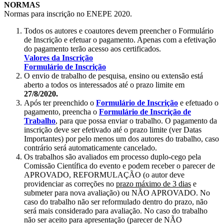
NORMAS
Normas para inscrição no ENEPE 2020.
Todos os autores e coautores devem preencher o Formulário
de Inscrição e efetuar o pagamento. Apenas com a efetivação
do pagamento terão acesso aos certificados.
Valores da Inscrição
Formulário de Inscrição
O envio de trabalho de pesquisa, ensino ou extensão está
aberto a todos os interessados até o prazo limite em
27/8/2020.
Após ter preenchido o
Formulário de Inscrição
e efetuado o
pagamento, preencha o
Formulário de Inscrição de
Trabalho
, para que possa enviar o trabalho. O pagamento da
inscrição deve ser efetivado até o prazo limite (ver Datas
Importantes) por pelo menos um dos autores do trabalho, caso
contrário será automaticamente cancelado.
Os trabalhos são avaliados em processo duplo-cego pela
Comissão Científica do evento e podem receber o parecer de
APROVADO, REFORMULAÇÃO (o autor deve
providenciar as correções no
prazo máximo de 3 dias
e
submeter para nova avaliação) ou NÃO APROVADO. No
caso do trabalho não ser reformulado dentro do prazo, não
será mais considerado para avaliação. No caso do trabalho
não ser aceito para apresentação (parecer de NÃO