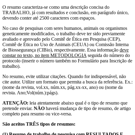
O resumo caracteriza-se como uma descrição concisa do
TRABALHO, já com resultados e conclusão, em parágrafo único,
devendo conter até 2500 caracteres com espaços.
No caso de pesquisas com seres humanos, animais ou organismos
geneticamente modificados, o trabalho deve ter sido previamente
avaliado e aprovado pelo Comitê de Ética em Pesquisa (CEP),
Comitê de Ética no Uso de Animais (CEUA) ou Comissão Interna
de Biossegurança (CIBio), respectivamente. Essa informação
deve
constar no texto, no item METODOLOGIA
seguida do número do
protocolo (inserir o número também no Formulário para Inscrição de
trabalho).
No resumo, evite utilizar citações. Quando for indispensável, não
cite autor. Utilize um formato que permita a busca da referência. Ex.:
(nome da revista, vol.xx, núm.xx, pág.xx-xx, ano) ou (nome da
revista. Ano;Vol(núm.):págs).
ATENÇÃO:
leia atentamente abaixo qual é o tipo de resumo que
pretende enviar.
NÃO
haverá mudança de tipo de resumo, de artigo
completo para resumo ou vice-versa.
São aceitos TRÊS tipos de resumos:
(1) Resumo de trabalho de pesquisa com RESULTADOS E