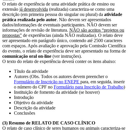
O relato de experiência de uma atividade prática de ensino ou
extensão
já desenvolvida
(realizada) caracteriza-se como uma
descrição (em primeira pessoa do singular ou plural) da
atividade
prática
realizada pelo autor
. Não devem ser apresentados
dados/informações de eventuais participantes. NÃO devem ser
informações de revisão de literatura.
NÃO são aceitos “projetos ou
propostas”
de experiências (ainda NÃO realizadas). O relato deve
ser apresentado em parágrafo único, contendo até 2500 caracteres
com espaços. Após avaliação e aprovação pela Comissão Científica
do evento, o relato de experiência deve ser apresentado na forma de
comunicação oral on-line
(ver instruções).
O texto do relato de experiência deverá conter os itens abaixo:
Título da atividade
Autores (Obs. Todos os autores devem preencher o
Formulário de Inscrição no ENEPE
para, em seguida, inserir
o número do CPF no
Formulário para Inscrição de Trabalho
)
Instituição de fomento da atividade (se houver)
Introdução
Objetivo da atividade
Descrição da atividade
Conclusões
(3) Resumo de RELATO DE CASO CLÍNICO
O relato de caso clínico de seres humanos ou animais caracteriza-se