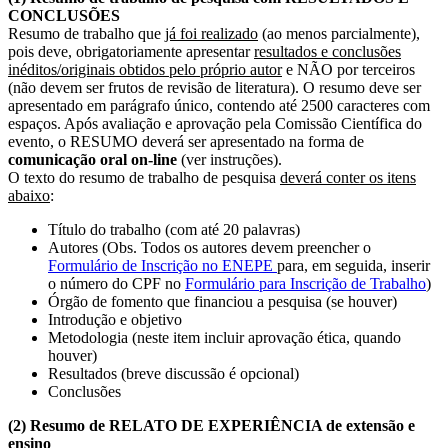
CONCLUSÕES
Resumo de trabalho que
já foi realizado
(ao menos parcialmente),
pois deve, obrigatoriamente apresentar
resultados e conclusões
inéditos/originais obtidos pelo próprio autor
e NÃO por terceiros
(não devem ser frutos de revisão de literatura). O resumo deve ser
apresentado em parágrafo único, contendo até 2500 caracteres com
espaços. Após avaliação e aprovação pela Comissão Científica do
evento, o RESUMO deverá ser apresentado na forma de
comunicação oral on-line
(ver instruções).
O texto do resumo de trabalho de pesquisa
deverá conter os itens
abaixo
:
Título do trabalho (com até 20 palavras)
Autores (Obs. Todos os autores devem preencher o
Formulário de Inscrição no ENEPE
para, em seguida, inserir
o número do CPF no
Formulário para Inscrição de Trabalho
)
Órgão de fomento que financiou a pesquisa (se houver)
Introdução e objetivo
Metodologia (neste item incluir aprovação ética, quando
houver)
Resultados (breve discussão é opcional)
Conclusões
(2) Resumo de RELATO DE EXPERIÊNCIA de extensão e
ensino