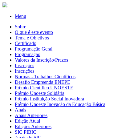
Menu
Sobre
O que é este evento
Tema e Objetivos
Certificado
Programação Geral
Programação
Valores da Inscrição/Prazos
Inscrições
Inscrições
Normas - Trabalhos Científicos
Desafio Empreenda ENEPE
Prêmio Científico UNOESTE
Prêmio Unoeste Solidária
Prêmio Instituição Social Inovadora
Prêmio Unoeste Inovação da Educação Básica
Anais
Anais Anteriores
Edição Atual
Edições Anteriores
SIC PIBIC
Anais do SIC