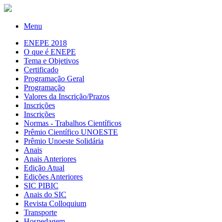
Menu
ENEPE 2018
O que é ENEPE
Tema e Objetivos
Certificado
Programação Geral
Programação
Valores da Inscrição/Prazos
Inscrições
Inscrições
Normas - Trabalhos Científicos
Prêmio Científico UNOESTE
Prêmio Unoeste Solidária
Anais
Anais Anteriores
Edição Atual
Edições Anteriores
SIC PIBIC
Anais do SIC
Revista Colloquium
Transporte
Hospedagem