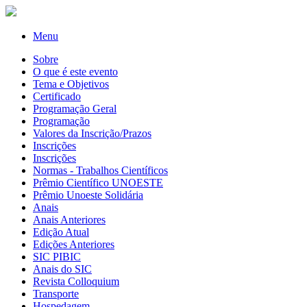
Menu
Sobre
O que é este evento
Tema e Objetivos
Certificado
Programação Geral
Programação
Valores da Inscrição/Prazos
Inscrições
Inscrições
Normas - Trabalhos Científicos
Prêmio Científico UNOESTE
Prêmio Unoeste Solidária
Anais
Anais Anteriores
Edição Atual
Edições Anteriores
SIC PIBIC
Anais do SIC
Revista Colloquium
Transporte
Hospedagem