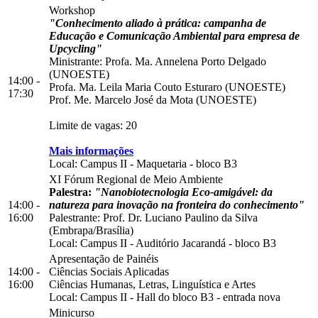
Workshop
"Conhecimento aliado à prática: campanha de
Educação e Comunicação Ambiental para empresa de
Upcycling"
Ministrante: Profa. Ma. Annelena Porto Delgado
(UNOESTE)
14:00 -
Profa. Ma. Leila Maria Couto Esturaro (UNOESTE)
17:30
Prof. Me. Marcelo José da Mota (UNOESTE)
Limite de vagas: 20
Mais informações
Local:
Campus II
-
Maquetaria
-
bloco B3
XI Fórum Regional de Meio Ambiente
Palestra:
"Nanobiotecnologia Eco-amigável: da
14:00 -
natureza para inovação na fronteira do conhecimento"
16:00
Palestrante: Prof. Dr. Luciano Paulino da Silva
(Embrapa/Brasília)
Local:
Campus II
-
Auditório Jacarandá
-
bloco B3
Apresentação de Painéis
14:00 -
Ciências Sociais Aplicadas
16:00
Ciências Humanas, Letras, Linguística e Artes
Local:
Campus II
-
Hall do bloco B3
-
entrada nova
Minicurso