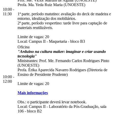
Prof. Me. Victor Martins de Aguiar (UNOESTE)
Profa. Ma. Yeda Ruiz Maria (UNOESTE)
10:00 -
11:30
1ª parte, período matutino: avaliação do deck de madeira e
entorno, idealização dos mobiliários.
2ª parte, período vespertino: tarde livre para captação de
materiais reutilizáveis.
Limite de vagas: 20
Local:
Campus II
-
Maquetaria
-
bloco B3
Oficina
"Arduino na cultura maker: imaginar e criar usando
tecnologia"
Ministrantes: Prof. Me. Fernando Carlos Rodrigues Pinto
(UNOESTE)
Profa. Érika Aparecida Navarro Rodrigues (Diretoria de
Ensino de Presidente Prudente)
10:00 -
12:00
Limite de vagas: 20
Mais informações
Obs.: o participante deverá levar notebook.
Local:
Campus II
-
Laboratório da Pós-Graduação, sala
106
-
bloco B2