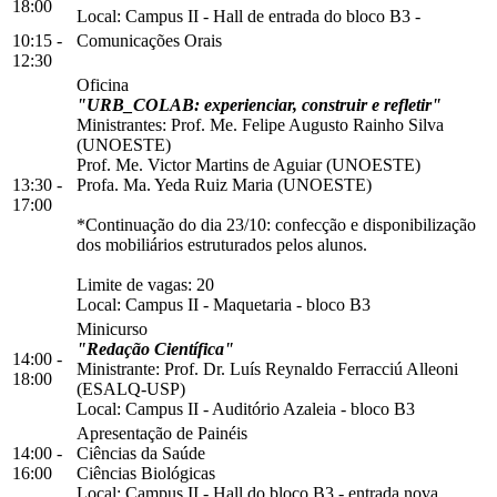
18:00
Local:
Campus II
-
Hall de entrada do bloco B3
-
10:15 -
Comunicações Orais
12:30
Oficina
"URB_COLAB: experienciar, construir e refletir"
Ministrantes: Prof. Me. Felipe Augusto Rainho Silva
(UNOESTE)
Prof. Me. Victor Martins de Aguiar (UNOESTE)
13:30 -
Profa. Ma. Yeda Ruiz Maria (UNOESTE)
17:00
*Continuação do dia 23/10: confecção e disponibilização
dos mobiliários estruturados pelos alunos.
Limite de vagas: 20
Local:
Campus II
-
Maquetaria
-
bloco B3
Minicurso
"Redação Científica"
14:00 -
Ministrante: Prof. Dr. Luís Reynaldo Ferracciú Alleoni
18:00
(ESALQ-USP)
Local:
Campus II
-
Auditório Azaleia
-
bloco B3
Apresentação de Painéis
14:00 -
Ciências da Saúde
16:00
Ciências Biológicas
Local:
Campus II
-
Hall do bloco B3
-
entrada nova