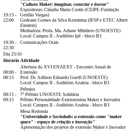
"Cultura Maker: imaginar, conectar e inovar"
Expositoras: Cláudia Maria Costin (CEIPE-Fundação
19:15 -
Getúlio Vargas)
22:00
Gedeane Gomes da Silva Kenshima (IFSP e ETEC Albert
Einstein)
Mediadora: Profa. Ma. Adiane Mitidiero (UNOESTE)
Local:
Campus II
-
Auditório Ipê
-
bloco B3
19:30 -
Comunicações Orais
22:30
Dia 25/10
Horário
Atividade
Abertura do XVI ENAEXT - Encontro Anual de
08:00 -
Extensão
08:15
Prof. Dr. Adilson Eduardo Guelfi (UNOESTE)
Local:
Campus II
-
Auditório Azaleia
-
bloco B3
Prêmios
08:15 -
7º Prêmio UNOESTE Solidária
09:15
Prêmio Personalidade Extensionista Maker e Inovador
Local:
Campus II
-
Auditório Azaleia
-
bloco B3
Mesa Redonda
"Universidade e Sociedade: a extensão como "maker
space" - espaço de criação e inovação"
Apresentação dos projetos de extensão Maker e Inovador