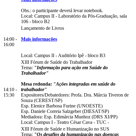
Obs.: o participante deverá levar notebook.
Local:
Campus II
-
Laboratório da Pós-Graduação, sala
106
-
bloco B2
Lançamento de Livros
14:00 -
Mais informações
16:00
Local:
Campus II
-
Auditório Ipê
-
bloco B3
XIII Fórum de Saúde do Trabalhador
Tema:
"Informação para ação em Saúde do
Trabalhador"
Mesa redonda:
"Ações integradas em saúde do
14:10 -
trabalhador"
15:30
Expositores/Debatedores: Profa. Dra. Márcia Tiveron de
Souza (CEREST/SP)
Esp. Elenice Barbosa Furine (UNOESTE)
Esp. Daniele Correia Salzgeber (DIESAT/SP)
Mediadora: Esp. Edimárcia Munhoz (DRS XI/PP)
Local:
Campus I
-
Teatro César Cava - TUC
-
XIII Fórum de Saúde e Humanização no SUS
Tema:
"Os desafios da humanização nas doenças