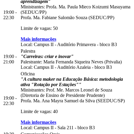
aprendizagem"
Ministrantes: Profa. Ma. Paula Mieco Koizumi Masuyama
19:00 -
(SEDUC/PP)
22:30
Profa. Ma. Fabiane Salomão Souza (SEDUC/PP)
Limite de vagas: 50
Mais informações
Local:
Campus II
-
Auditório Primavera
-
bloco B3
Palestra
19:00 -
"Carreiras: criar e inovar"
21:00
Palestrante: Maria Fernanda Siqueira Neves (Privalia)
Local:
Campus II
-
Auditório Azaleia
-
bloco B3
Oficina
"A cultura maker na Educação Básica: metodologia
ativa "Rotação por Estações""
Ministrantes: Prof. Me. Marcos Leonel de Souza
(Diretoria de Ensino de Presidente Prudente)
19:00 -
Profa. Ma. Ana Mayra Samuel da Silva (SEEDUC/SP)
22:30
Limite de vagas: 40
Mais informações
Local:
Campus II
-
Sala 211
-
bloco B3