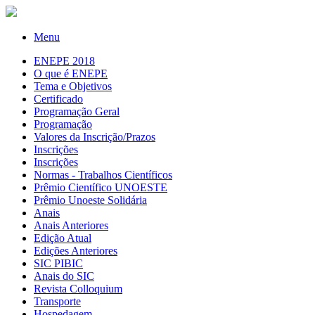
Menu
ENEPE 2018
O que é ENEPE
Tema e Objetivos
Certificado
Programação Geral
Programação
Valores da Inscrição/Prazos
Inscrições
Inscrições
Normas - Trabalhos Científicos
Prêmio Científico UNOESTE
Prêmio Unoeste Solidária
Anais
Anais Anteriores
Edição Atual
Edições Anteriores
SIC PIBIC
Anais do SIC
Revista Colloquium
Transporte
Hospedagem