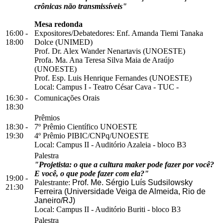
crônicas não transmissíveis"
Mesa redonda
16:00 -
Expositores/Debatedores: Enf. Amanda Tiemi Tanaka
18:00
Dolce (UNIMED)
Prof. Dr. Alex Wander Nenartavis (UNOESTE)
Profa. Ma. Ana Teresa Silva Maia de Araújo
(UNOESTE)
Prof. Esp. Luis Henrique Fernandes (UNOESTE)
Local:
Campus I
-
Teatro César Cava - TUC
-
16:30 -
Comunicações Orais
18:30
Prêmios
18:30 -
7º Prêmio Científico UNOESTE
19:30
4º Prêmio PIBIC/CNPq/UNOESTE
Local:
Campus II
-
Auditório Azaleia
-
bloco B3
Palestra
"Projetista: o que a cultura maker pode fazer por você?
E você, o que pode fazer com ela?"
19:00 -
Palestrante:
Prof. Me. Sérgio Luís Sudsilowsky
21:30
Ferreira (Universidade Veiga de Almeida, Rio de
Janeiro/RJ)
Local:
Campus II
-
Auditório Buriti
-
bloco B3
Palestra