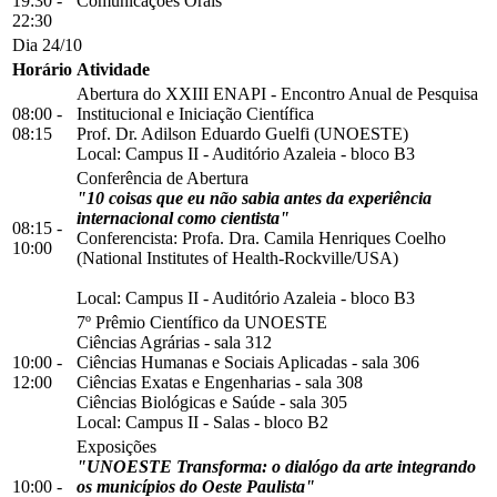
19:30 -
Comunicações Orais
22:30
Dia 24/10
Horário
Atividade
Abertura do XXIII ENAPI - Encontro Anual de Pesquisa
08:00 -
Institucional e Iniciação Científica
08:15
Prof. Dr. Adilson Eduardo Guelfi (UNOESTE)
Local:
Campus II
-
Auditório Azaleia
-
bloco B3
Conferência de Abertura
"10 coisas que eu não sabia antes da experiência
internacional como cientista"
08:15 -
Conferencista: Profa. Dra. Camila Henriques Coelho
10:00
(National Institutes of Health-Rockville/USA)
Local:
Campus II
-
Auditório Azaleia
-
bloco B3
7º Prêmio Científico da UNOESTE
Ciências Agrárias - sala 312
10:00 -
Ciências Humanas e Sociais Aplicadas - sala 306
12:00
Ciências Exatas e Engenharias - sala 308
Ciências Biológicas e Saúde - sala 305
Local:
Campus II
-
Salas
-
bloco B2
Exposições
"UNOESTE Transforma: o dialógo da arte integrando
10:00 -
os municípios do Oeste Paulista"