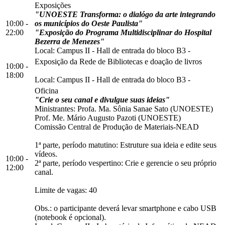
Exposições
"UNOESTE Transforma: o dialógo da arte integrando
10:00 -
os municípios do Oeste Paulista"
22:00
"Exposição do Programa Multidisciplinar do Hospital
Bezerra de Menezes"
Local:
Campus II
-
Hall de entrada do bloco B3
-
Exposição da Rede de Bibliotecas e doação de livros
10:00 -
18:00
Local:
Campus II
-
Hall de entrada do bloco B3
-
Oficina
"Crie o seu canal e divulgue suas ideias"
Ministrantes: Profa. Ma. Sônia Sanae Sato (UNOESTE)
Prof. Me. Mário Augusto Pazoti (UNOESTE)
Comissão Central de Produção de Materiais-NEAD
1ª parte, período matutino: Estruture sua ideia e edite seus
vídeos.
10:00 -
2ª parte, período vespertino: Crie e gerencie o seu próprio
12:00
canal.
Limite de vagas: 40
Obs.: o participante deverá levar smartphone e cabo USB
(notebook é opcional).