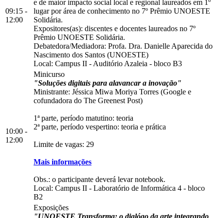
e de maior impacto social local e regional laureados em 1º
09:15 -
lugar por área de conhecimento no 7º Prêmio UNOESTE
12:00
Solidária.
Expositores(as): discentes e docentes laureados no 7º
Prêmio UNOESTE Solidária.
Debatedora/Mediadora: Profa. Dra. Danielle Aparecida do
Nascimento dos Santos (UNOESTE)
Local:
Campus II
-
Auditório Azaleia
-
bloco B3
Minicurso
"Soluções digitais para alavancar a inovação"
Ministrante: Jéssica Miwa Moriya Torres (Google e
cofundadora do The Greenest Post)
1ª parte, período matutino: teoria
2ª parte, período vespertino: teoria e prática
10:00 -
12:00
Limite de vagas: 29
Mais informações
Obs.: o participante deverá levar notebook.
Local:
Campus II
-
Laboratório de Informática 4
-
bloco
B2
Exposições
"UNOESTE Transforma: o dialógo da arte integrando