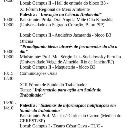
18:00
Local:
Campus II
-
Hall de entrada do bloco B3
-
XI Fórum Regional de Meio Ambiente
Palestra:
"Inovação na Ciência Ambiental"
10:00 -
Palestrante: Profa. Dra. Angela Mitie Otta Kinoshita
12:00
(Universidade do Sagrado Coração, Bauru/SP)
Local:
Campus II
-
Auditório Jacarandá
-
bloco B3
Oficina
"Prototipando ideias através de ferramentas do dia a
10:00 -
dia"
12:00
Ministrante: Prof. Me. Sérgio Luís Sudsilowsky Ferreira
(Universidade Veiga de Almeida, Rio de Janeiro/RJ)
Local:
Campus II
-
Maquetaria
-
bloco B3
10:15 -
Comunicações Orais
12:30
XIII Fórum de Saúde do Trabalhador
Tema:
"
I
nformação para ação em Saúde do
Trabalhador"
13:30 -
Palestra:
"Sistemas de informação: notificações em
14:10
Saúde do trabalhador"
Palestrante: Prof. Me. José Carlos do Carmo (Médico do
CEREST-SP)
Local:
Campus I
-
Teatro César Cava - TUC
-