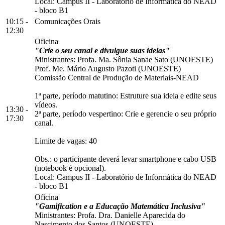
Local:
Campus II
-
Laboratório de Informática do NEAD
-
bloco B1
10:15 -
Comunicações Orais
12:30
Oficina
"Crie o seu canal e divulgue suas ideias"
Ministrantes: Profa. Ma. Sônia Sanae Sato (UNOESTE)
Prof. Me. Mário Augusto Pazoti (UNOESTE)
Comissão Central de Produção de Materiais-NEAD
1ª parte, período matutino: Estruture sua ideia e edite seus
vídeos.
13:30 -
2ª parte, período vespertino: Crie e gerencie o seu próprio
17:30
canal.
Limite de vagas: 40
Obs.: o participante deverá levar smartphone e cabo USB
(notebook é opcional).
Local:
Campus II
-
Laboratório de Informática do NEAD
-
bloco B1
Oficina
"Gamification e a Educação Matemática Inclusiva"
Ministrantes: Profa. Dra. Danielle Aparecida do
Nascimento dos Santos (UNOESTE)