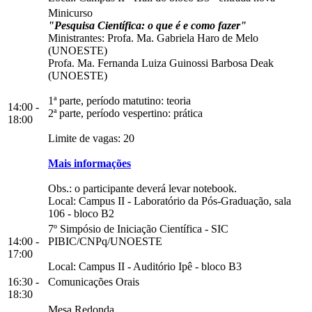
Minicurso
"Pesquisa Científica: o que é e como fazer"
Ministrantes: Profa. Ma. Gabriela Haro de Melo
(UNOESTE)
Profa. Ma. Fernanda Luiza Guinossi Barbosa Deak
(UNOESTE)
1ª parte, período matutino: teoria
14:00 -
2ª parte, período vespertino: prática
18:00
Limite de vagas: 20
Mais informações
Obs.: o participante deverá levar notebook.
Local:
Campus II
-
Laboratório da Pós-Graduação, sala
106
-
bloco B2
7º Simpósio de Iniciação Científica - SIC
14:00 -
PIBIC/CNPq/UNOESTE
17:00
Local:
Campus II
-
Auditório Ipê
-
bloco B3
16:30 -
Comunicações Orais
18:30
Mesa Redonda