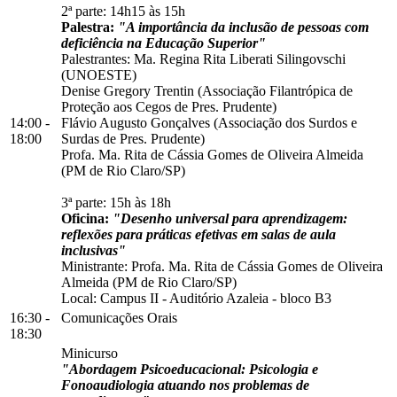
2ª parte: 14h15 às 15h
Palestra:
"A importância da inclusão de pessoas com
deficiência na Educação Superior"
Palestrantes: Ma. Regina Rita Liberati Silingovschi
(UNOESTE)
Denise Gregory Trentin (Associação Filantrópica de
Proteção aos Cegos de Pres. Prudente)
14:00 -
Flávio Augusto Gonçalves (Associação dos Surdos e
18:00
Surdas de Pres. Prudente)
Profa. Ma. Rita de Cássia Gomes de Oliveira Almeida
(PM de Rio Claro/SP)
3ª parte: 15h às 18h
Oficina:
"Desenho universal para aprendizagem:
reflexões para práticas efetivas em salas de aula
inclusivas"
Ministrante: Profa. Ma. Rita de Cássia Gomes de Oliveira
Almeida (PM de Rio Claro/SP)
Local:
Campus II
-
Auditório Azaleia
-
bloco B3
16:30 -
Comunicações Orais
18:30
Minicurso
"Abordagem Psicoeducacional: Psicologia e
Fonoaudiologia atuando nos problemas de